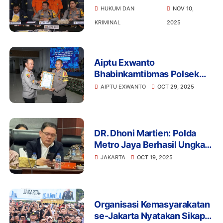
Upaya Pencurian Hingga
HUKUM DAN
NOV 10,
Sengketa Lahan
KRIMINAL
2025
Aiptu Exwanto
Bhabinkamtibmas Polsek
Batuceper,Terima
AIPTU EXWANTO
OCT 29, 2025
Penghargaan dari Kapolda
Metro Jaya atas Dedikasi
kepada Anak Yatim
DR. Dhoni Martien: Polda
Metro Jaya Berhasil Ungkap
Jaringan Judi Online
JAKARTA
OCT 19, 2025
Internasional
Organisasi Kemasyarakatan
se-Jakarta Nyatakan Sikap