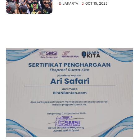
Dukung Polri, Siap “Jaga
JAKARTA
OCT 15, 2025
Jakarta” Bersama