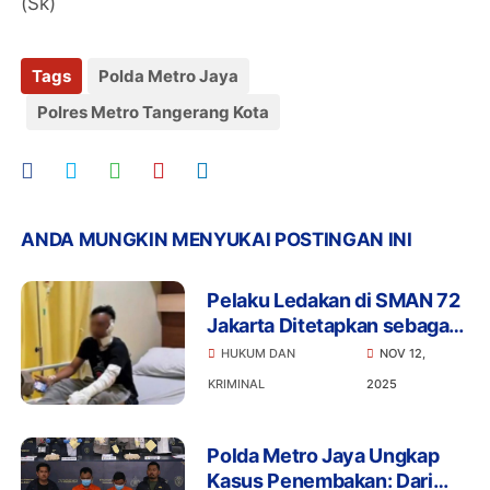
(Sk)
Tags
Polda Metro Jaya
Polres Metro Tangerang Kota
ANDA MUNGKIN MENYUKAI POSTINGAN INI
Pelaku Ledakan di SMAN 72
Jakarta Ditetapkan sebagai
Tersangka
HUKUM DAN
NOV 12,
KRIMINAL
2025
Polda Metro Jaya Ungkap
Kasus Penembakan: Dari