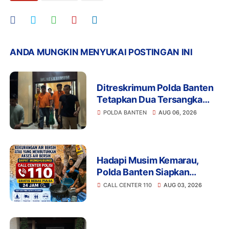
ANDA MUNGKIN MENYUKAI POSTINGAN INI
Ditreskrimum Polda Banten
Tetapkan Dua Tersangka
Kasus Aksi Anarkis dan
POLDA BANTEN
AUG 06, 2026
Penghasutan di Balaraja
Hadapi Musim Kemarau,
Polda Banten Siapkan
Layanan Bantuan Air Bersih
CALL CENTER 110
AUG 03, 2026
Melalui 110