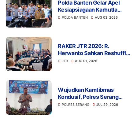
Polda Banten Gelar Apel
Kesiapsiagaan Karhutla
2026, Perkuat Sinergi
POLDA BANTEN
AUG 03, 2026
Antisipasi Bencana
RAKER JTR 2026: R.
Herwanto Sahkan Reshuffle
Pengurus dan Tegaskan
JTR
AUG 01, 2026
Disiplin Organisasi
Wujudkan Kamtibmas
Kondusif, Polres Serang
Gelar Silaturahmi Strategis
POLRES SERANG
JUL 29, 2026
Bersama Insan Pers