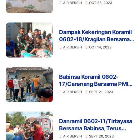
Terganggu,Ada Pengerukan
AIR BERSIH
OCT 23, 2023
Situ Parigi
Dampak Kekeringan Koramil
0602-18/Kragilan Bersama
PT Pembangunan
AIR BERSIH
OCT 14, 2023
Perumahan Salurkan
Bantuan Air Bersih
Babinsa Koramil 0602-
17/Carenang Bersama PMI
Kabupaten Serang Salurkan
AIR BERSIH
SEPT 21, 2023
Bantuan Air Bersih
Danramil 0602-11/Tirtayasa
Bersama Babinsa, Terus
Bantu Penyaluran Air Bersih
AIR BERSIH
SEPT 20, 2023