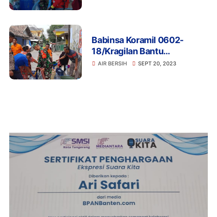
Walaupun Sampai Larut
Malam
Babinsa Koramil 0602-
18/Kragilan Bantu
Penyaluran Air Bersih Dari
AIR BERSIH
SEPT 20, 2023
BPBD Kabupaten Serang