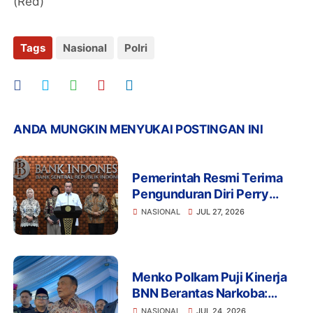
(Red)
Tags
Nasional
Polri
ANDA MUNGKIN MENYUKAI POSTINGAN INI
Pemerintah Resmi Terima
Pengunduran Diri Perry
Warjiyo, Destry Damayanti
NASIONAL
JUL 27, 2026
Jalankan Tugas Gubernur BI
Sementara
Menko Polkam Puji Kinerja
BNN Berantas Narkoba:
Selamatkan Manusia dan
NASIONAL
JUL 24, 2026