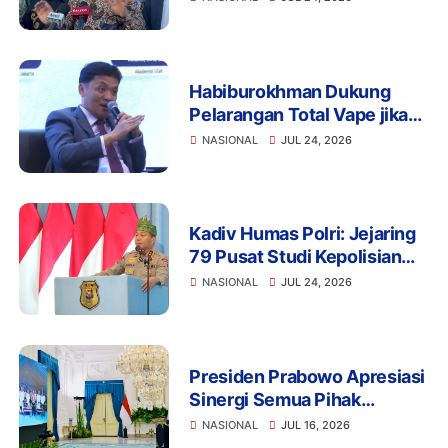
Bangsa
Habiburokhman Dukung
Pelarangan Total Vape jika
Disalahgunakan untuk
NASIONAL
JUL 24, 2026
Narkoba
Kadiv Humas Polri: Jejaring
79 Pusat Studi Kepolisian
Perkuat Transformasi Polri
NASIONAL
JUL 24, 2026
Berbasis Riset, Riau
Hadirkan Terobosan Green
Policing
Presiden Prabowo Apresiasi
Sinergi Semua Pihak
Wujudkan Proyek LNG
NASIONAL
JUL 16, 2026
Abadi Masela