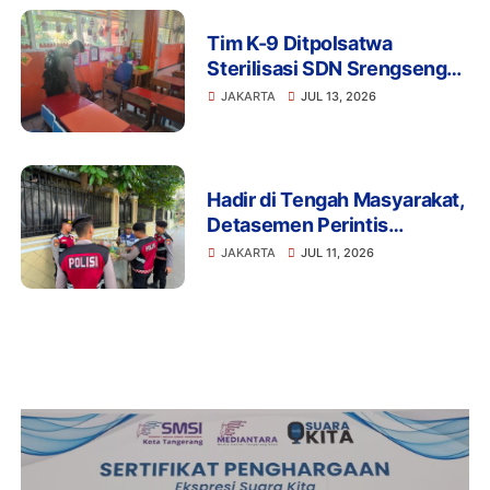
Tim K-9 Ditpolsatwa
Sterilisasi SDN Srengseng
Sawah 15 Jaksel Usai
JAKARTA
JUL 13, 2026
Ancaman Bom, Lokasi
Dipastikan Aman
Hadir di Tengah Masyarakat,
Detasemen Perintis
Korsabhara Polri Gelar
JAKARTA
JUL 11, 2026
Patroli Jalan Kaki di
Pengadegan