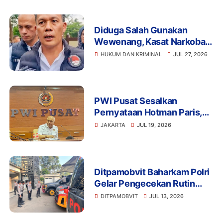
Diduga Salah Gunakan
Wewenang, Kasat Narkoba
Polres Tangsel dan 6
HUKUM DAN KRIMINAL
JUL 27, 2026
Anggota Ditangkap
Bareskrim
PWI Pusat Sesalkan
Pernyataan Hotman Paris,
Minta Hormati Martabat
JAKARTA
JUL 19, 2026
Wartawan dan Kemerdekaan
Pers
Ditpamobvit Baharkam Polri
Gelar Pengecekan Rutin
Kendaraan Dinas dan
DITPAMOBVIT
JUL 13, 2026
Almatsus Guna Pastikan
Kesiapan Operasional