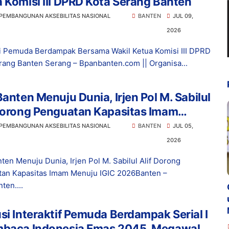
 Komisi III DPRD Kota Serang Banten
 PEMBANGUNAN AKSEBILITAS NASIONAL
BANTEN
JUL 09,
2026
 Pemuda Berdampak Bersama Wakil Ketua Komisi III DPRD
rang Banten Serang – Bpanbanten.com || Organisa...
Banten Menuju Dunia, Irjen Pol M. Sabilul
 Dorong Penguatan Kapasitas Imam
ju IGIC 2026
 PEMBANGUNAN AKSEBILITAS NASIONAL
BANTEN
JUL 05,
2026
nten Menuju Dunia, Irjen Pol M. Sabilul Alif Dorong
an Kapasitas Imam Menuju IGIC 2026Banten –
ten....
si Interaktif Pemuda Berdampak Serial I
mbaca Indonesia Emas 2045, Megawali