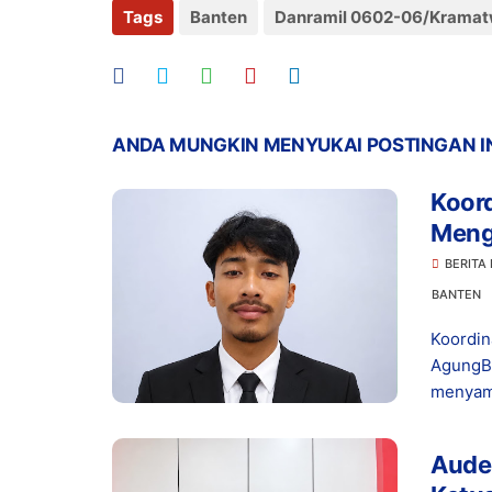
Tags
Banten
Danramil 0602-06/Kramat
ANDA MUNGKIN MENYUKAI POSTINGAN I
Koor
Meng
dala
BERITA
BANTEN
Koordi
AgungBa
menyamp
Aude