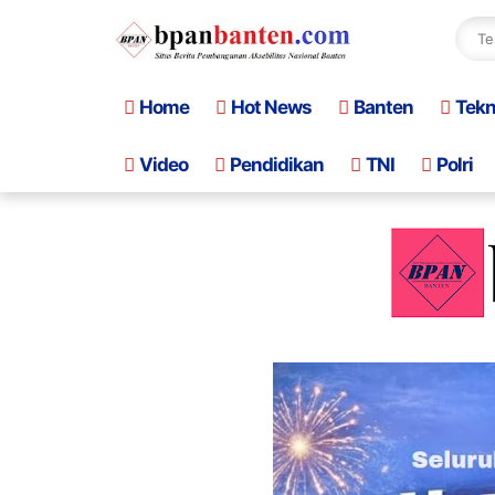
Home
Hot News
Banten
Tek
Video
Pendidikan
TNI
Polri