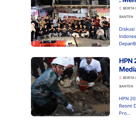
Bant
BERITA
BANTEN
Diskusi
Indones
DepanBa
HPN 
Media
Karu
BERITA
BANTEN
HPN 20
Resmi D
Pro...