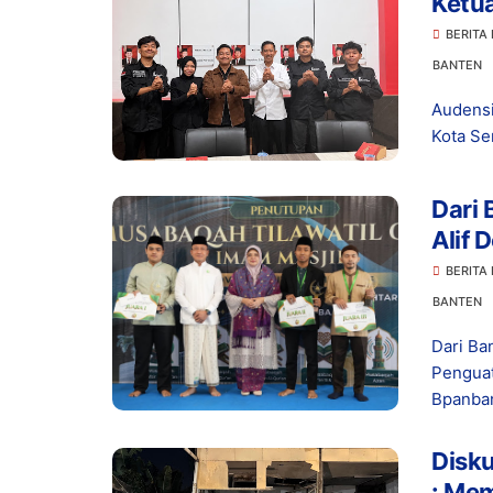
Ketua
BERITA
BANTEN
Audensi
Kota Se
Dari 
Alif
Menu
BERITA
BANTEN
Dari Ba
Penguat
Bpanban
Disku
: Me