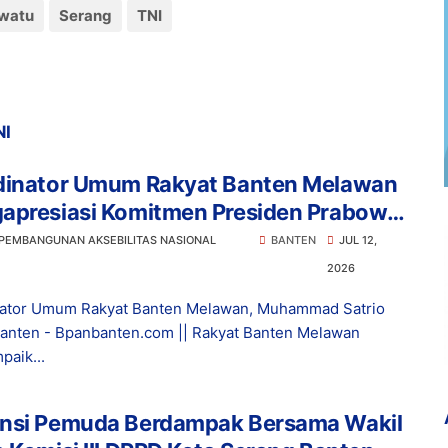
watu
Serang
TNI
NI
dinator Umum Rakyat Banten Melawan
apresiasi Komitmen Presiden Prabowo
m Pemberantasan Korupsi
 PEMBANGUNAN AKSEBILITAS NASIONAL
BANTEN
JUL 12,
2026
nator Umum Rakyat Banten Melawan, Muhammad Satrio
nten - Bpanbanten.com || Rakyat Banten Melawan
aik...
nsi Pemuda Berdampak Bersama Wakil