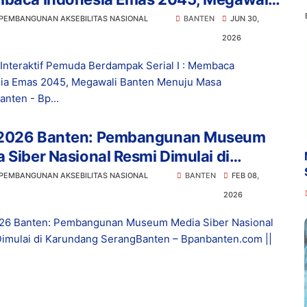
en Menuju Masa Depan
 PEMBANGUNAN AKSEBILITAS NASIONAL
BANTEN
JUN 30,
2026
 Interaktif Pemuda Berdampak Serial I : Membaca
ia Emas 2045, Megawali Banten Menuju Masa
nten - Bp...
2026 Banten: Pembangunan Museum
 Siber Nasional Resmi Dimulai di
ndang Serang
 PEMBANGUNAN AKSEBILITAS NASIONAL
BANTEN
FEB 08,
2026
26 Banten: Pembangunan Museum Media Siber Nasional
imulai di Karundang SerangBanten – Bpanbanten.com ||