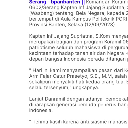
Serang - bpanbanten ||
Komandan Koramil
0602/Serang Kapten Inf Jajang Supriatn
(Wasbang) tentang Bela Negara, kepada 2
bertempat di Aula Kampus Politeknik PG
Provinsi Banten, Selasa (12/09/2023).
Kapten Inf Jajang Supriatna, S.Kom menya
merupakan bagian dari program Koramil 0
patriotisme seluruh mahasiswa di perguru
kecintaan terhadap tanah air dan Negara 
depan bangsa Indonesia berada ditangan 
" Hari ini kami menyampaikan pesan dari
Arm Fajar Catur Prasetyo, S.E., M.M, sala
sekalipun menyakiti hati kedua orang tua
selalu tersenyum," ungkapnya.
Lanjut Danramil dengan adanya pembekal
diharapkan generasi pemuda penerus bangs
Indonesia.
" Terima kasih karena antusiasme mahasis