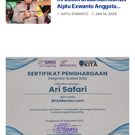
Aiptu Exwanto Anggota
Polsek Batuceper
AIPTU EXWANTO
JAN 14, 2025
Tangerang,Asuh 98 Anak
Yatim Piatu