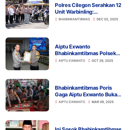
Polres Cilegon Serahkan 12
Unit Warbinling:
Bhabinkamtibmas Dapat
BHABINKAMTIBMAS
DEC 02, 2025
Kotak Ajaib Bantu Pelayanan
Masyarakat
Aiptu Exwanto
Bhabinkamtibmas Polsek
Batuceper,Terima
AIPTU EXWANTO
OCT 29, 2025
Penghargaan dari Kapolda
Metro Jaya atas Dedikasi
kepada Anak Yatim
Bhabinkamtibmas Poris
Gaga Aiptu Exwanto Buka
Bersama Anak- anak
AIPTU EXWANTO
MAR 09, 2025
Yayasan Yatim Piatu Berkah
Amanah
Ini Sosok Bhabinkamtibmas