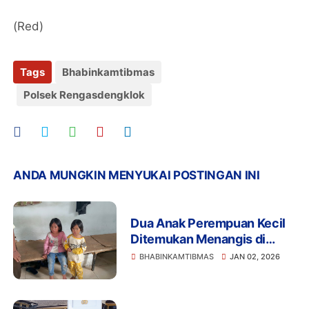
(Red)
Tags
Bhabinkamtibmas
Polsek Rengasdengklok
ANDA MUNGKIN MENYUKAI POSTINGAN INI
Dua Anak Perempuan Kecil
Ditemukan Menangis di
Porisgaga, Diserahkan ke
BHABINKAMTIBMAS
JAN 02, 2026
Rumah Yatim Sementara