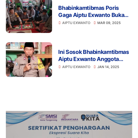
Bhabinkamtibmas Poris
Gaga Aiptu Exwanto Buka
Bersama Anak- anak
AIPTU EXWANTO
MAR 09, 2025
Yayasan Yatim Piatu Berkah
Amanah
Ini Sosok Bhabinkamtibmas
Aiptu Exwanto Anggota
Polsek Batuceper
AIPTU EXWANTO
JAN 14, 2025
Tangerang,Asuh 98 Anak
Yatim Piatu