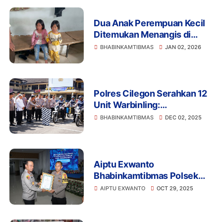
Dua Anak Perempuan Kecil
Ditemukan Menangis di
Porisgaga, Diserahkan ke
BHABINKAMTIBMAS
JAN 02, 2026
Rumah Yatim Sementara
Polres Cilegon Serahkan 12
Unit Warbinling:
Bhabinkamtibmas Dapat
BHABINKAMTIBMAS
DEC 02, 2025
Kotak Ajaib Bantu Pelayanan
Masyarakat
Aiptu Exwanto
Bhabinkamtibmas Polsek
Batuceper,Terima
AIPTU EXWANTO
OCT 29, 2025
Penghargaan dari Kapolda
Metro Jaya atas Dedikasi
kepada Anak Yatim