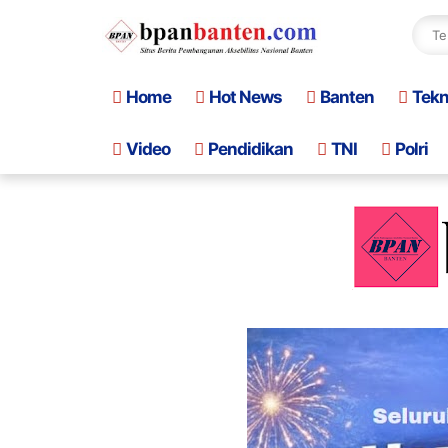
Home
Hot News
Banten
Tek
Video
Pendidikan
TNI
Polri