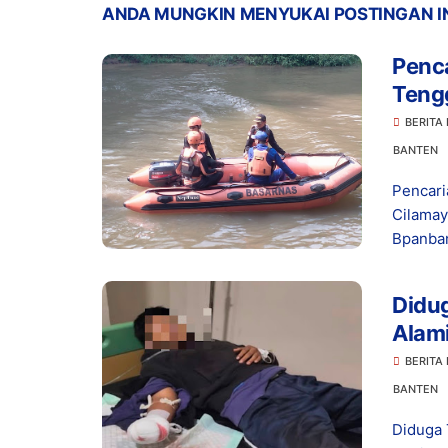
ANDA MUNGKIN MENYUKAI POSTINGAN I
Penca
Teng
Dite
BERITA
BANTEN
Pencari
Cilama
Bpanban
Didug
Alami
Penye
BERITA
BANTEN
Diduga 