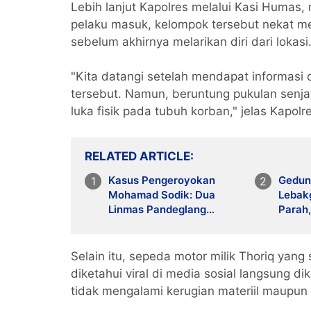
Lebih lanjut Kapolres melalui Kasi Humas
pelaku masuk, kelompok tersebut nekat m
sebelum akhirnya melarikan diri dari lokasi
"Kita datangi setelah mendapat informas
tersebut. Namun, beruntung pukulan senja
luka fisik pada tubuh korban," jelas Kapol
RELATED ARTICLE
Kasus Pengeroyokan
Gedun
Mohamad Sodik: Dua
Lebak
Linmas Pandeglang
Parah
Diganjar 5 Bulan Penjara
Tungg
Murid
​Selain itu, sepeda motor milik Thoriq yan
diketahui viral di media sosial langsung d
tidak mengalami kerugian materiil maupun l