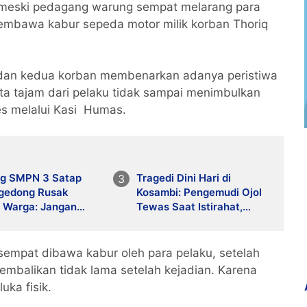
, meski pedagang warung sempat melarang para
embawa kabur sepeda motor milik korban Thoriq
.
i dan kedua korban membenarkan adanya peristiwa
ta tajam dari pelaku tidak sampai menimbulkan
res melalui Kasi Humas.
g SMPN 3 Satap
Tragedi Dini Hari di
gedong Rusak
Kosambi: Pengemudi Ojol
, Warga: Jangan
Tewas Saat Istirahat,
u Menimpa Guru dan
Motor dan HP Raib
!
g sempat dibawa kabur oleh para pelaku, setelah
ikembalikan tidak lama setelah kejadian. Karena
uka fisik.