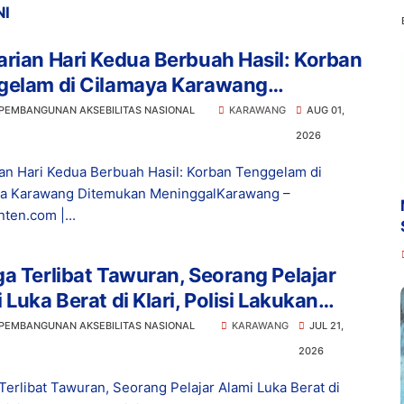
NI
rian Hari Kedua Berbuah Hasil: Korban
gelam di Cilamaya Karawang
mukan Meninggal
 PEMBANGUNAN AKSEBILITAS NASIONAL
KARAWANG
AUG 01,
2026
an Hari Kedua Berbuah Hasil: Korban Tenggelam di
ya Karawang Ditemukan MeninggalKarawang –
ten.com |...
a Terlibat Tawuran, Seorang Pelajar
 Luka Berat di Klari, Polisi Lakukan
lidikan
 PEMBANGUNAN AKSEBILITAS NASIONAL
KARAWANG
JUL 21,
2026
Terlibat Tawuran, Seorang Pelajar Alami Luka Berat di