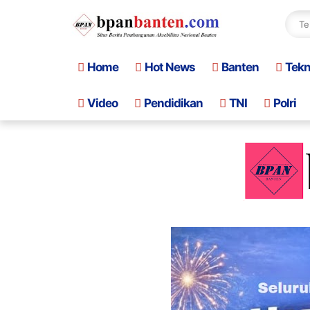
Home
Hot News
Banten
Tek
Video
Pendidikan
TNI
Polri