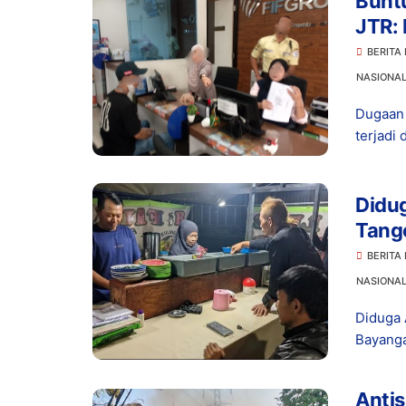
Buntu
JTR: 
BERITA
NASIONA
Dugaan 
terjadi 
Didug
Tange
Pene
BERITA
NASIONA
Diduga 
Bayanga
Antis