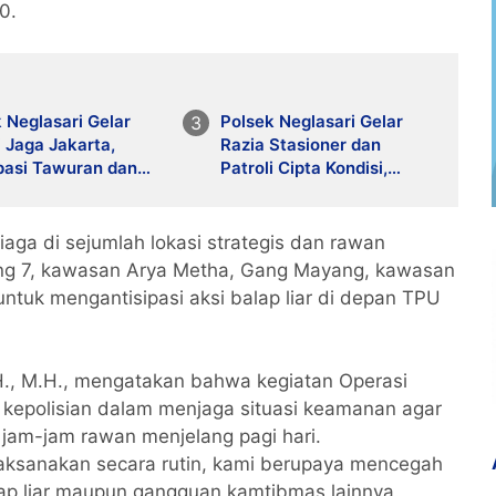
0.
 Neglasari Gelar
Polsek Neglasari Gelar
i Jaga Jakarta,
Razia Stasioner dan
pasi Tawuran dan
Patroli Cipta Kondisi,
atan 3C
Situasi Wilayah Kondusif
iaga di sejumlah lokasi strategis dan rawan
ng 7, kawasan Arya Metha, Gang Mayang, kawasan
tuk mengantisipasi aksi balap liar di depan TPU
H., M.H., mengatakan bahwa kegiatan Operasi
f kepolisian dalam menjaga situasi keamanan agar
jam-jam rawan menjelang pagi hari.
dilaksanakan secara rutin, kami berupaya mencegah
alap liar maupun gangguan kamtibmas lainnya.