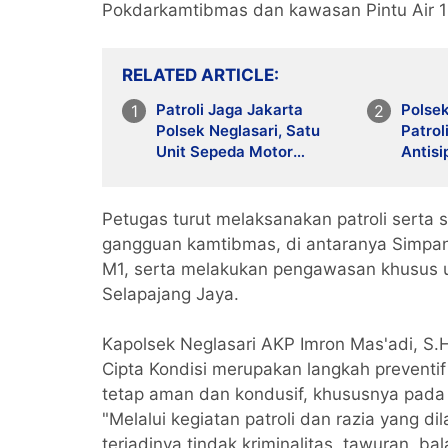
Pokdarkamtibmas dan kawasan Pintu Air 1
RELATED ARTICLE
Patroli Jaga Jakarta
Polsek
Polsek Neglasari, Satu
Patrol
Unit Sepeda Motor
Antisi
Diamankan dalam Razia
Kejah
Cipta Kondisi
Petugas turut melaksanakan patroli serta s
gangguan kamtibmas, di antaranya Simpa
M1, serta melakukan pengawasan khusus un
Selapajang Jaya.
Kapolsek Neglasari AKP Imron Mas'adi, S.
Cipta Kondisi merupakan langkah preventi
tetap aman dan kondusif, khususnya pada 
"Melalui kegiatan patroli dan razia yang 
terjadinya tindak kriminalitas, tawuran, b