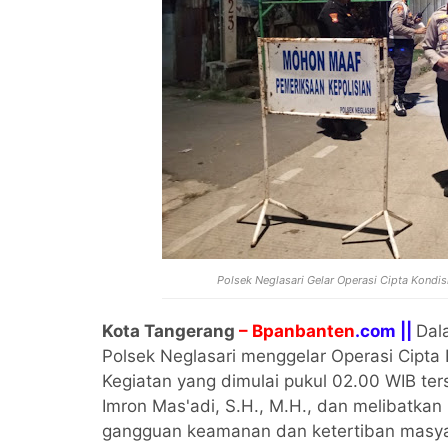
Polsek Neglasari Gelar Operasi Cipta Kondis
Kota Tangerang
– Bpanbanten
.com ||
Dal
Polsek Neglasari menggelar Operasi Cipta K
Kegiatan yang dimulai pukul 02.00 WIB te
Imron Mas'adi, S.H., M.H., dan melibatka
gangguan keamanan dan ketertiban masyar