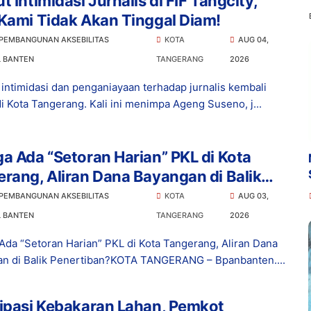
t Intimidasi Jurnalis di FIF Tangcity,
Kami Tidak Akan Tinggal Diam!
 PEMBANGUNAN AKSEBILITAS
KOTA
AUG 04,
L BANTEN
TANGERANG
2026
intimidasi dan penganiayaan terhadap jurnalis kembali
di Kota Tangerang. Kali ini menimpa Ageng Suseno, j...
a Ada “Setoran Harian” PKL di Kota
rang, Aliran Dana Bayangan di Balik
rtiban?
 PEMBANGUNAN AKSEBILITAS
KOTA
AUG 03,
L BANTEN
TANGERANG
2026
Ada “Setoran Harian” PKL di Kota Tangerang, Aliran Dana
n di Balik Penertiban?KOTA TANGERANG – Bpanbanten....
ipasi Kebakaran Lahan, Pemkot