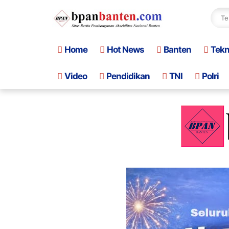
Home
Hot News
Banten
Tek
Video
Pendidikan
TNI
Polri