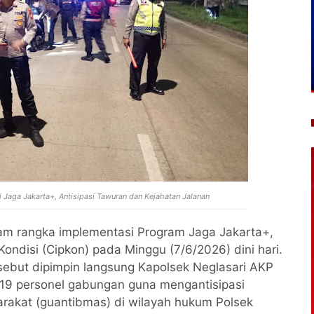
i Jaga Jakarta+, Antisipasi Tawuran dan Kejahatan Jalanan
am rangka implementasi Program Jaga Jakarta+,
ondisi (Cipkon) pada Minggu (7/6/2026) dini hari.
rsebut dipimpin langsung Kapolsek Neglasari AKP
n 19 personel gabungan guna mengantisipasi
akat (guantibmas) di wilayah hukum Polsek