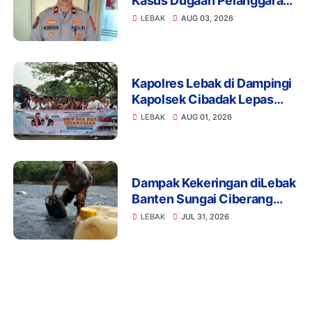
Kasus Dugaan Pelanggaran
Disiplin Anggota Polri
LEBAK
AUG 03, 2026
Terkait Gadai Mobil
Ditangani Bid Propam Polda
Banten
Kapolres Lebak di Dampingi
Kapolsek Cibadak Lepas
Pemberangkatan ASN dan
LEBAK
AUG 01, 2026
PKK Untuk Mengikuti Dzikir
dan Do'a Kebangsaan Ke
Jakarta
Dampak Kekeringan diLebak
Banten Sungai Ciberang
Jadi Solusi Pemerintah
LEBAK
JUL 31, 2026
Harus Bantu