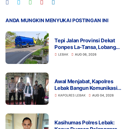
ANDA MUNGKIN MENYUKAI POSTINGAN INI
Tepi Jalan Provinsi Dekat
Ponpes La-Tansa, Lobang
Pengambilan Air Ancam
LEBAK
AUG 06, 2026
Keselamatan Pengguna
Jalan
Awal Menjabat, Kapolres
Lebak Bangun Komunikasi
dengan Ulama demi
KAPOLRES LEBAK
AUG 04, 2026
Kamtibmas Kondusif
Kasihumas Polres Lebak: