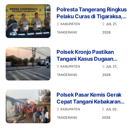
Polresta Tangerang Ringkus
Pelaku Curas di Tigaraksa,
Penadah Motor Hasil
KABUPATEN
JUL 21,
Rampasan Diburu
TANGERANG
2026
Polsek Kronjo Pastikan
Tangani Kasus Dugaan
Penganiayaan Secara
KABUPATEN
JUL 21,
Profesional dan Objektif
TANGERANG
2026
Polsek Pasar Kemis Gerak
Cepat Tangani Kebakaran
Kontrakan, Api Berhasil
KABUPATEN
JUL 02,
Dicegah Meluas
TANGERANG
2026