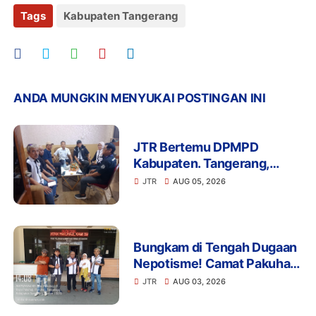
Tags
Kabupaten Tangerang
ANDA MUNGKIN MENYUKAI POSTINGAN INI
JTR Bertemu DPMPD
Kabupaten. Tangerang,
Bahas Dugaan Nepotisme di
JTR
AUG 05, 2026
Desa Buaran Bambu
Bungkam di Tengah Dugaan
Nepotisme! Camat Pakuhaji
Tak Menjawab Soal Kaur
JTR
AUG 03, 2026
Keuangan Anak Kades,
Warga: Ada Apa?