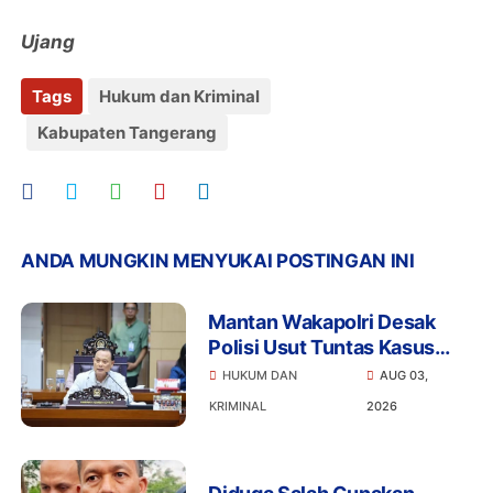
Ujang
Tags
Hukum dan Kriminal
Kabupaten Tangerang
ANDA MUNGKIN MENYUKAI POSTINGAN INI
Mantan Wakapolri Desak
Polisi Usut Tuntas Kasus
Bigmo Ajak Anak di Bawah
HUKUM DAN
AUG 03,
Umur Promosikan Vape
KRIMINAL
2026