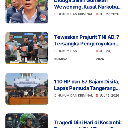
Diduga Salah Gunakan
Wewenang, Kasat Narkoba
Polres Tangsel dan 6
HUKUM DAN KRIMINAL
JUL 27, 2026
Anggota Ditangkap
Bareskrim
Tewaskan Prajurit TNI AD, 7
Tersangka Pengeroyokan
Terancam Penjara Seumur
HUKUM DAN
JUL 24,
Hidup
KRIMINAL
2026
110 HP dan 57 Sajam Disita,
Lapas Pemuda Tangerang
Perketat Pengawasan
HUKUM DAN KRIMINAL
JUL 15, 2026
Tragedi Dini Hari di Kosambi: