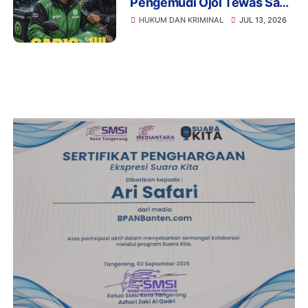
Pengemudi Ojol Tewas Saat
Istirahat, Motor dan HP Raib
HUKUM DAN KRIMINAL
JUL 13, 2026