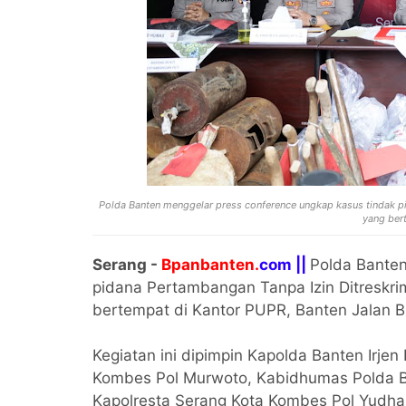
Polda Banten menggelar press conference ungkap kasus tindak pi
yang ber
Serang -
Bpanbanten.
com ||
Polda Banten
pidana Pertambangan Tanpa Izin Ditreskri
bertempat di Kantor PUPR, Banten Jalan 
Kegiatan ini dipimpin Kapolda Banten Irje
Kombes Pol Murwoto, Kabidhumas Polda Ba
Kapolresta Serang Kota Kombes Pol Yudha 