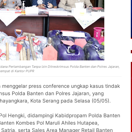
dana Pertambangan Tanpa Izin Ditreskrimsus Polda Banten dan Polres Jajaran,
tempat di Kantor PUPR
 menggelar press conference ungkap kasus tindak
msus Polda Banten dan Polres Jajaran, yang
Bhayangkara, Kota Serang pada Selasa (05/05).
n Pol Hengki, didampingi Kabidpropam Polda Banten
nten Kombes Pol Maruli Ahiles Hutapea,
Satria, serta Sales Area Manager Retail Banten