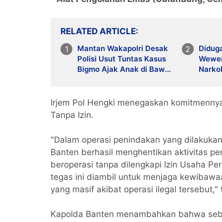
RELATED ARTICLE
Mantan Wakapolri Desak
Didug
Polisi Usut Tuntas Kasus
Wewen
Bigmo Ajak Anak di Bawah
Narko
Umur Promosikan Vape
dan 6
Bares
Irjem Pol Hengki menegaskan komitmenny
Tanpa Izin.
"Dalam operasi penindakan yang dilakukan 
Banten berhasil menghentikan aktivitas 
beroperasi tanpa dilengkapi Izin Usaha P
tegas ini diambil untuk menjaga kewibaw
yang masif akibat operasi ilegal tersebut,
Kapolda Banten menambahkan bahwa seba