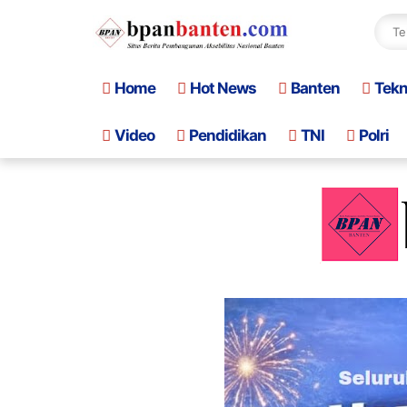
Home
Hot News
Banten
Tek
Video
Pendidikan
TNI
Polri