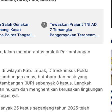
a Salah Gunakan
Tewaskan Prajurit TNI AD,
ang, Kasat
7 Tersangka
ba Polres Tangsel
Pengeroyokan Terancam
 Anggota Ditangkap
Penjara Seumur Hidup
krim
a dalam memberantas praktik Pertambangan
di wilayah Kab. Lebak, Ditreskrimsus Polda
penambangan emas, batubara dan pasir yang
ertambangan (IUP) sebanyak 8 kasus. Langkah
aan hukum dan menghentikan kerusakan lingkungan
" tegasnya.
nyak 25 kasus sepanjang tahun 2025 telah