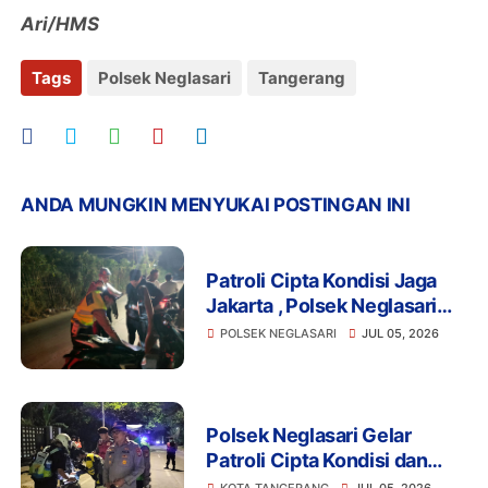
Ari/HMS
Tags
Polsek Neglasari
Tangerang
ANDA MUNGKIN MENYUKAI POSTINGAN INI
Patroli Cipta Kondisi Jaga
Jakarta , Polsek Neglasari
Intensifkan Pengawasan
POLSEK NEGLASARI
JUL 05, 2026
dan Razia Antisipasi
Kejahatan Jalanan
Polsek Neglasari Gelar
Patroli Cipta Kondisi dan
Razia Stasioner, Situasi