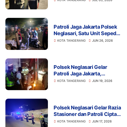
KOTA TANGERANG
JUL 05, 2026
Kamtibmas Kondusif
Patroli Jaga Jakarta Polsek
Neglasari, Satu Unit Sepeda
Motor Diamankan dalam
KOTA TANGERANG
JUN 26, 2026
Razia Cipta Kondisi
Polsek Neglasari Gelar
Patroli Jaga Jakarta,
Antisipasi Tawuran dan
KOTA TANGERANG
JUN 19, 2026
Kejahatan 3C
Polsek Neglasari Gelar Razia
Stasioner dan Patroli Cipta
Kondisi, Situasi Wilayah
KOTA TANGERANG
JUN 17, 2026