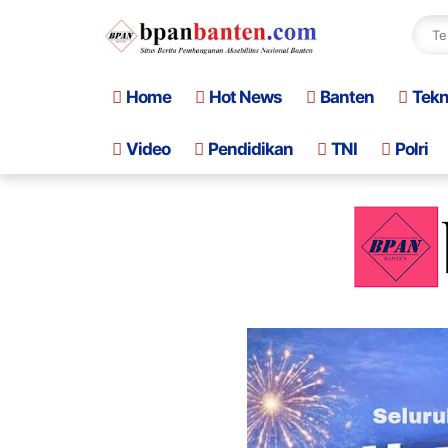
Home
Hot News
Banten
Tek
Video
Pendidikan
TNI
Polri