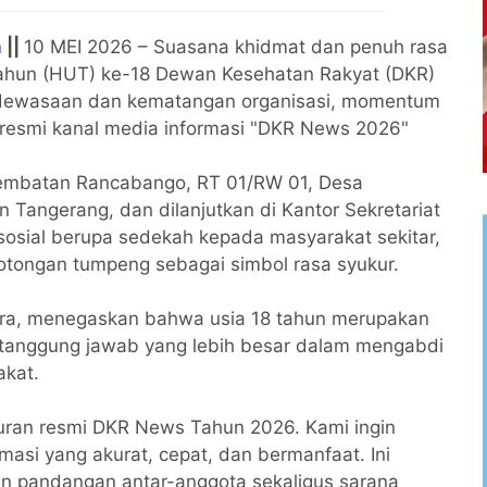
m
||
10 MEI 2026 – Suasana khidmat dan penuh rasa
Tahun (HUT) ke-18 Dewan Kesehatan Rakyat (DKR)
edewasaan dan kematangan organisasi, momentum
n resmi kanal media informasi "DKR News 2026"
Jembatan Rancabango, RT 01/RW 01, Desa
Tangerang, dan dilanjutkan di Kantor Sekretariat
sosial berupa sedekah kepada masyarakat sekitar,
tongan tumpeng sebagai simbol rasa syukur.
utra, menegaskan bahwa usia 18 tahun merupakan
l tanggung jawab yang lebih besar dalam mengabdi
kat.
ncuran resmi DKR News Tahun 2026. Kami ingin
asi yang akurat, cepat, dan bermanfaat. Ini
n pandangan antar-anggota sekaligus sarana