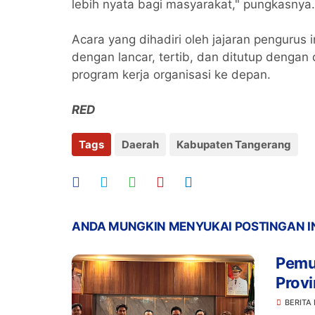
lebih nyata bagi masyarakat," pungkasnya.
Acara yang dihadiri oleh jajaran pengurus 
dengan lancar, tertib, dan ditutup denga
program kerja organisasi ke depan.
RED
Tags
Daerah
Kabupaten Tangerang
ANDA MUNGKIN MENYUKAI POSTINGAN I
Pemu
Provi
Ketah
BERITA