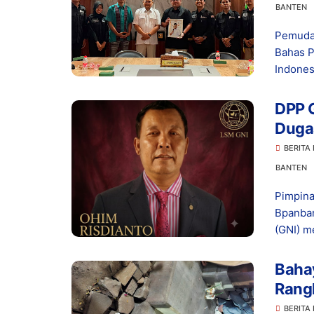
Indo
BANTEN
Pemuda
Bahas P
Indonesi
DPP G
Dugaa
di Le
BERITA
BANTEN
Pimpina
Bpanban
(GNI) me
Bahay
Rangk
Bany
BERITA