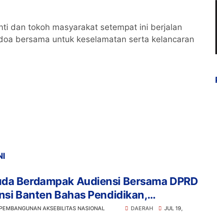
inti dan tokoh masyarakat setempat ini berjalan
n doa bersama untuk keselamatan serta kelancaran
NI
da Berdampak Audiensi Bersama DPRD
nsi Banten Bahas Pendidikan,
anan Pangan, dan Literasi Menuju
 PEMBANGUNAN AKSEBILITAS NASIONAL
DAERAH
JUL 19,