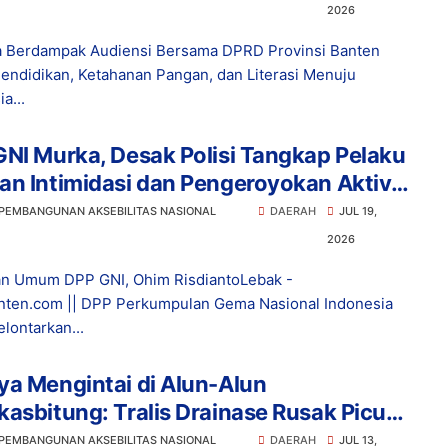
nesia Emas 2045
2026
 Berdampak Audiensi Bersama DPRD Provinsi Banten
endidikan, Ketahanan Pangan, dan Literasi Menuju
a...
NI Murka, Desak Polisi Tangkap Pelaku
n Intimidasi dan Pengeroyokan Aktivis
bak
 PEMBANGUNAN AKSEBILITAS NASIONAL
DAERAH
JUL 19,
2026
n Umum DPP GNI, Ohim RisdiantoLebak -
ten.com || DPP Perkumpulan Gema Nasional Indonesia
lontarkan...
a Mengintai di Alun-Alun
asbitung: Tralis Drainase Rusak Picu
ak Pengunjung Terperosok
 PEMBANGUNAN AKSEBILITAS NASIONAL
DAERAH
JUL 13,