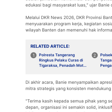
edukasi bagi masyarakat luas," ujar Bani
Melalui DKR News 2026, DKR Provinsi Bant
menyuarakan program kerja, kegiatan sosi
wilayah Banten dan memenuhi hak informas
RELATED ARTICLE
Polresta Tangerang
Polsek
Ringkus Pelaku Curas di
Tanga
Tigaraksa, Penadah Motor
Penga
Hasil Rampasan Diburu
Profes
Di akhir acara, Banie menyampaikan apresi
mitra strategis yang konsisten mendukung
"Terima kasih kepada semua pihak yang s
depan, organisasi ini semakin solid, inklu