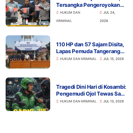
Tersangka Pengeroyokan
Terancam Penjara Seumur
HUKUM DAN
JUL 24,
Hidup
KRIMINAL
2026
110 HP dan 57 Sajam Disita,
Lapas Pemuda Tangerang
Perketat Pengawasan
HUKUM DAN KRIMINAL
JUL 15, 2026
Tragedi Dini Hari di Kosambi:
Pengemudi Ojol Tewas Saat
Istirahat, Motor dan HP Raib
HUKUM DAN KRIMINAL
JUL 13, 2026