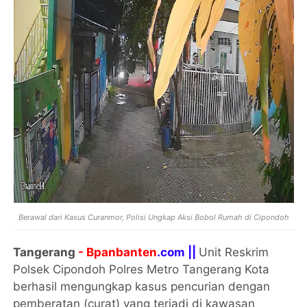
Berawal dari Kasus Curanmor, Polisi Ungkap Aksi Bobol Rumah di Cipondoh
Tangerang
- Bpanbanten
.com ||
Unit Reskrim
Polsek Cipondoh Polres Metro Tangerang Kota
berhasil mengungkap kasus pencurian dengan
pemberatan (curat) yang terjadi di kawasan