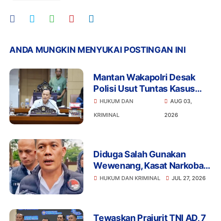
ANDA MUNGKIN MENYUKAI POSTINGAN INI
Mantan Wakapolri Desak
Polisi Usut Tuntas Kasus
Bigmo Ajak Anak di Bawah
HUKUM DAN
AUG 03,
Umur Promosikan Vape
KRIMINAL
2026
Diduga Salah Gunakan
Wewenang, Kasat Narkoba
Polres Tangsel dan 6
HUKUM DAN KRIMINAL
JUL 27, 2026
Anggota Ditangkap
Bareskrim
Tewaskan Prajurit TNI AD, 7