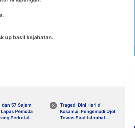
a,
ck up hasil kejahatan.
P dan 57 Sajam
Tragedi Dini Hari di
a, Lapas Pemuda
Kosambi: Pengemudi Ojol
rang Perketat
Tewas Saat Istirahat,
awasan
Motor dan HP Raib