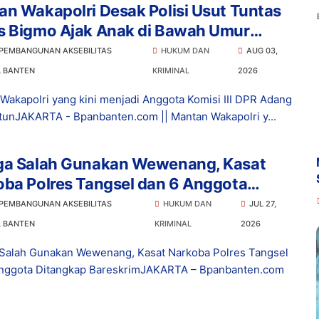
n Wakapolri Desak Polisi Usut Tuntas
s Bigmo Ajak Anak di Bawah Umur
osikan Vape
 PEMBANGUNAN AKSEBILITAS
HUKUM DAN
AUG 03,
L BANTEN
KRIMINAL
2026
Wakapolri yang kini menjadi Anggota Komisi III DPR Adang
tunJAKARTA - Bpanbanten.com || Mantan Wakapolri y...
ga Salah Gunakan Wewenang, Kasat
ba Polres Tangsel dan 6 Anggota
ngkap Bareskrim
 PEMBANGUNAN AKSEBILITAS
HUKUM DAN
JUL 27,
L BANTEN
KRIMINAL
2026
Salah Gunakan Wewenang, Kasat Narkoba Polres Tangsel
nggota Ditangkap BareskrimJAKARTA – Bpanbanten.com