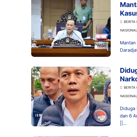
Manta
Kasu
Prom
BERITA
NASIONA
Mantan 
Daradja
Didu
Narko
Dita
BERITA
NASIONA
Diduga 
dan 6 A
||...