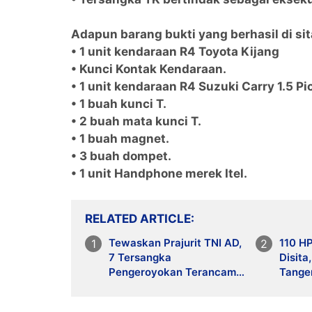
Adapun barang bukti yang berhasil di sit
• 1 unit kendaraan R4 Toyota Kijang
• Kunci Kontak Kendaraan.
• 1 unit kendaraan R4 Suzuki Carry 1.5 Pi
• 1 buah kunci T.
• 2 buah mata kunci T.
• 1 buah magnet.
• 3 buah dompet.
• 1 unit Handphone merek Itel.
RELATED ARTICLE
Tewaskan Prajurit TNI AD,
110 H
7 Tersangka
Disit
Pengeroyokan Terancam
Tange
Penjara Seumur Hidup
Peng