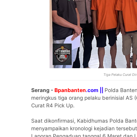
Tiga Pelaku Curat Di
Serang -
Bpanbanten
.com ||
Polda Banten
meringkus tiga orang pelaku berinisial AS (
Curat R4 Pick Up.
Saat dikonfirmasi, Kabidhumas Polda Bant
menyampaikan kronologi kejadian tersebut
Laporan Pengaduan tanggal 6 Maret dan La