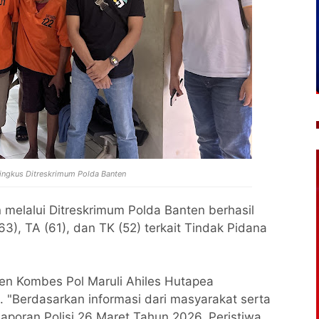
ringkus Ditreskrimum Polda Banten
 melalui Ditreskrimum Polda Banten berhasil
63), TA (61), dan TK (52) terkait Tindak Pidana
en Kombes Pol Maruli Ahiles Hutapea
. "Berdasarkan informasi dari masyarakat serta
poran Polisi 26 Maret Tahun 2026. Peristiwa