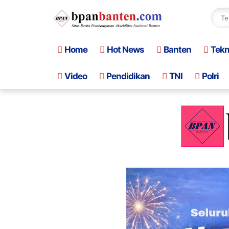
Home
Hot News
Banten
Tek
Video
Pendidikan
TNI
Polri