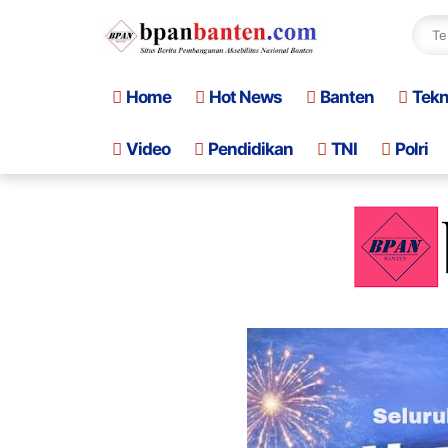
Home
Hot News
Banten
Tek
Video
Pendidikan
TNI
Polri