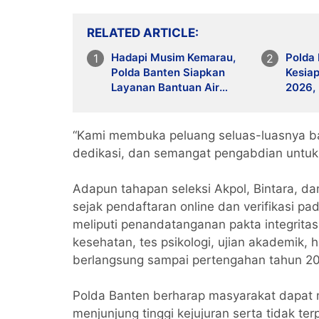
RELATED ARTICLE
Hadapi Musim Kemarau,
Polda 
Polda Banten Siapkan
Kesiap
Layanan Bantuan Air
2026, 
Bersih Melalui 110
Antisi
“Kami membuka peluang seluas-luasnya bag
dedikasi, dan semangat pengabdian untuk 
Adapun tahapan seleksi Akpol, Bintara, d
sejak pendaftaran online dan verifikasi p
meliputi penandatanganan pakta integritas
kesehatan, tes psikologi, ujian akademik,
berlangsung sampai pertengahan tahun 20
Polda Banten berharap masyarakat dapat 
menjunjung tinggi kejujuran serta tidak te