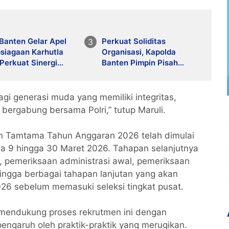
Banten Gelar Apel
Perkuat Soliditas
siagaan Karhutla
Organisasi, Kapolda
Perkuat Sinergi
Banten Pimpin Pisah
pasi Bencana
Sambut Wakapolda dan
PJU
i generasi muda yang memiliki integritas,
bergabung bersama Polri,” tutup Maruli.
an Tamtama Tahun Anggaran 2026 telah dimulai
ada 9 hingga 30 Maret 2026. Tahapan selanjutnya
, pemeriksaan administrasi awal, pemeriksaan
 hingga berbagai tahapan lanjutan yang akan
26 sebelum memasuki seleksi tingkat pusat.
mendukung proses rekrutmen ini dengan
rpengaruh oleh praktik-praktik yang merugikan.