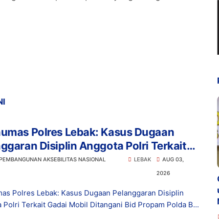
NI
humas Polres Lebak: Kasus Dugaan
ggaran Disiplin Anggota Polri Terkait
 Mobil Ditangani Bid Propam Polda
 PEMBANGUNAN AKSEBILITAS NASIONAL
LEBAK
AUG 03,
en
2026
as Polres Lebak: Kasus Dugaan Pelanggaran Disiplin
 Polri Terkait Gadai Mobil Ditangani Bid Propam Polda B...