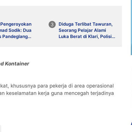
 Pengeroyokan
Diduga Terlibat Tawuran,
ad Sodik: Dua
Seorang Pelajar Alami
s Pandeglang
Luka Berat di Klari, Polisi
ar 5 Bulan Penjara
Lakukan Penyelidikan
ad Kontainer
t, khususnya para pekerja di area operasional
an keselamatan kerja guna mencegah terjadinya