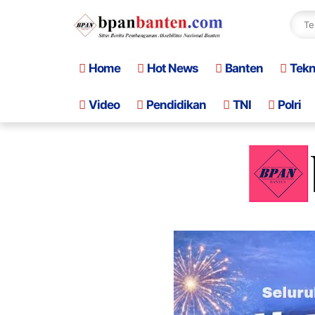
Home
Hot News
Banten
Tek
Video
Pendidikan
TNI
Polri