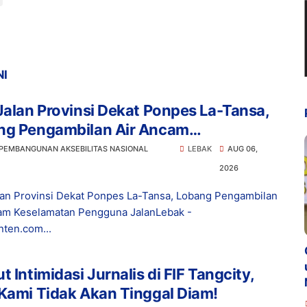
NI
Jalan Provinsi Dekat Ponpes La-Tansa,
ng Pengambilan Air Ancam
lamatan Pengguna Jalan
 PEMBANGUNAN AKSEBILITAS NASIONAL
LEBAK
AUG 06,
2026
lan Provinsi Dekat Ponpes La-Tansa, Lobang Pengambilan
am Keselamatan Pengguna JalanLebak -
ten.com...
t Intimidasi Jurnalis di FIF Tangcity,
Kami Tidak Akan Tinggal Diam!