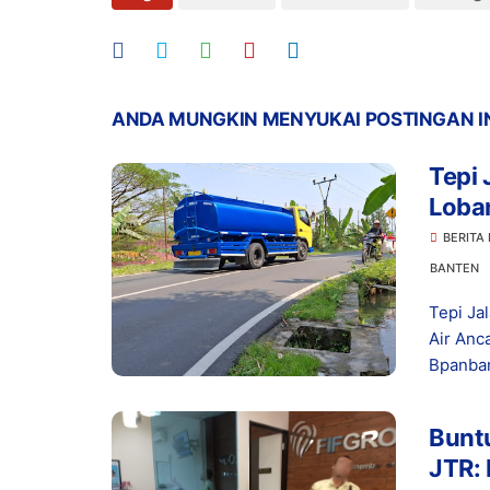
ANDA MUNGKIN MENYUKAI POSTINGAN I
Tepi 
Loba
Kese
BERITA
BANTEN
Tepi Ja
Air Anc
Bpanban
Buntu
JTR: 