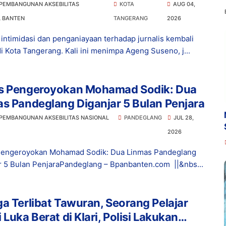
 PEMBANGUNAN AKSEBILITAS
KOTA
AUG 04,
L BANTEN
TANGERANG
2026
intimidasi dan penganiayaan terhadap jurnalis kembali
di Kota Tangerang. Kali ini menimpa Ageng Suseno, j...
s Pengeroyokan Mohamad Sodik: Dua
s Pandeglang Diganjar 5 Bulan Penjara
 PEMBANGUNAN AKSEBILITAS NASIONAL
PANDEGLANG
JUL 28,
2026
Pengeroyokan Mohamad Sodik: Dua Linmas Pandeglang
r 5 Bulan PenjaraPandeglang – Bpanbanten.com ||&nbs...
a Terlibat Tawuran, Seorang Pelajar
 Luka Berat di Klari, Polisi Lakukan