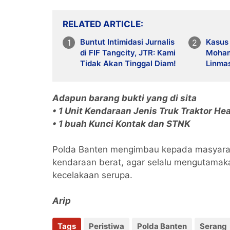
RELATED ARTICLE
Buntut Intimidasi Jurnalis
Kasus
di FIF Tangcity, JTR: Kami
Moham
Tidak Akan Tinggal Diam!
Linma
Diganj
Adapun barang bukti yang di sita
• 1 Unit Kendaraan Jenis Truk Traktor He
• 1 buah Kunci Kontak dan STNK
Polda Banten mengimbau kepada masyaraka
kendaraan berat, agar selalu mengutamak
kecelakaan serupa.
Arip
Tags
Peristiwa
Polda Banten
Serang