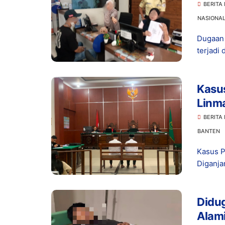
BERITA
NASIONA
Dugaan 
terjadi 
Kasu
Linma
BERITA
BANTEN
Kasus 
Diganja
Didug
Alami