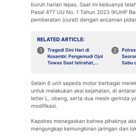
buruh harian lepas. Saat ini keduanya tel
Pasal 477 UU No. 1 Tahun 2023 (KUHP Bar
pemberatan (curat) dengan ancaman pidan
RELATED ARTICLE
Tragedi Dini Hari di
Polre
Kosambi: Pengemudi Ojol
Seora
Tewas Saat Istirahat,
Sabu d
Motor dan HP Raib
Timban
Ponsel
Selain 6 unit sepeda motor berbagai merek
untuk melakukan aksi kejahatan, di antar
letter L, obeng, serta dua mesin gerinda
modifikasi.
Kapolres menegaskan bahwa pihaknya ak
mengungkap kemungkinan jaringan dan loka