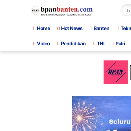
Home
Hot News
Banten
Tek
Video
Pendidikan
TNI
Polri