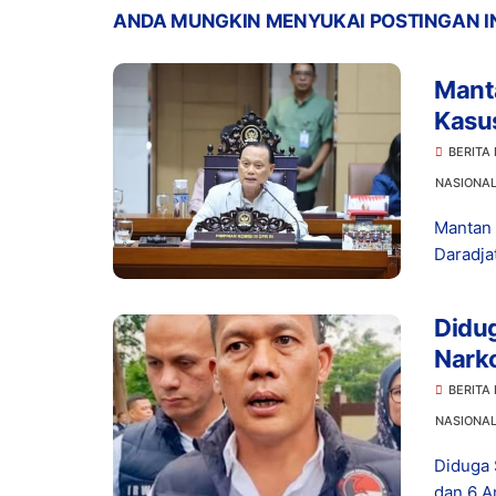
ANDA MUNGKIN MENYUKAI POSTINGAN I
Manta
Kasu
Prom
BERITA
NASIONA
Mantan 
Daradja
Didu
Narko
Dita
BERITA
NASIONA
Diduga 
dan 6 A