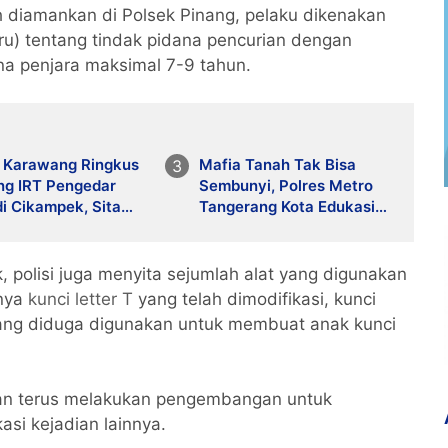
ah diamankan di Polsek Pinang, pelaku dikenakan
u) tentang tindak pidana pencurian dengan
a penjara maksimal 7-9 tahun.
s Karawang Ringkus
Mafia Tanah Tak Bisa
ng IRT Pengedar
Sembunyi, Polres Metro
i Cikampek, Sita
Tangerang Kota Edukasi
gan Digital dan
Warga Pinang Soal
 Transaksi
Sertifikat Elektronik
, polisi juga menyita sejumlah alat yang digunakan
anya
kunci letter T
yang telah dimodifikasi, kunci
 yang diduga digunakan untuk membuat anak kunci
an terus melakukan pengembangan untuk
si kejadian lainnya.