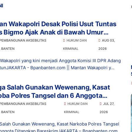
NI
n Wakapolri Desak Polisi Usut Tuntas
s Bigmo Ajak Anak di Bawah Umur
osikan Vape
 PEMBANGUNAN AKSEBILITAS
HUKUM DAN
AUG 03,
L BANTEN
KRIMINAL
2026
Wakapolri yang kini menjadi Anggota Komisi III DPR Adang
tunJAKARTA - Bpanbanten.com || Mantan Wakapolri y...
ga Salah Gunakan Wewenang, Kasat
ba Polres Tangsel dan 6 Anggota
ngkap Bareskrim
 PEMBANGUNAN AKSEBILITAS
HUKUM DAN
JUL 27,
L BANTEN
KRIMINAL
2026
Salah Gunakan Wewenang, Kasat Narkoba Polres Tangsel
nggota Ditangkap BareskrimJAKARTA – Bpanbanten.com