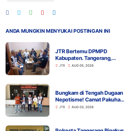
ANDA MUNGKIN MENYUKAI POSTINGAN INI
JTR Bertemu DPMPD
Kabupaten. Tangerang,
Bahas Dugaan Nepotisme di
JTR
AUG 05, 2026
Desa Buaran Bambu
Bungkam di Tengah Dugaan
Nepotisme! Camat Pakuhaji
Tak Menjawab Soal Kaur
JTR
AUG 03, 2026
Keuangan Anak Kades,
Warga: Ada Apa?
Polresta Tangerang Ringkus