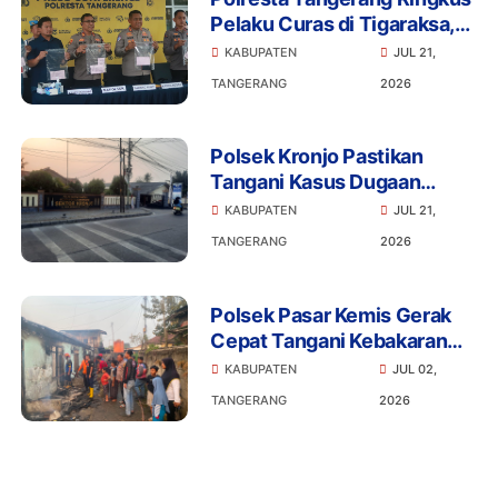
Pelaku Curas di Tigaraksa,
Penadah Motor Hasil
KABUPATEN
JUL 21,
Rampasan Diburu
TANGERANG
2026
Polsek Kronjo Pastikan
Tangani Kasus Dugaan
Penganiayaan Secara
KABUPATEN
JUL 21,
Profesional dan Objektif
TANGERANG
2026
Polsek Pasar Kemis Gerak
Cepat Tangani Kebakaran
Kontrakan, Api Berhasil
KABUPATEN
JUL 02,
Dicegah Meluas
TANGERANG
2026