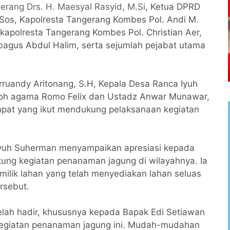
erang Drs. H. Maesyal Rasyid, M.Si
, Ketua DPRD
s, Kapolresta Tangerang Kombes Pol. Andi M.
akapolresta Tangerang Kombes Pol. Christian Aer,
ubagus Abdul Halim, serta sejumlah pejabat utama
rruandy Aritonang, S.H, Kepala Desa Ranca Iyuh
okoh agama Romo Felix dan Ustadz Anwar Munawar,
mpat yang ikut mendukung pelaksanaan kegiatan
yuh Suherman menyampaikan apresiasi kepada
kung kegiatan penanaman jagung di wilayahnya. Ia
ilik lahan yang telah menyediakan lahan seluas
rsebut.
telah hadir, khususnya kepada Bapak Edi Setiawan
kegiatan penanaman jagung ini. Mudah-mudahan