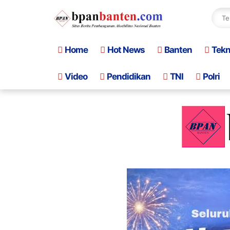
Home
Hot News
Banten
Tek
Video
Pendidikan
TNI
Polri