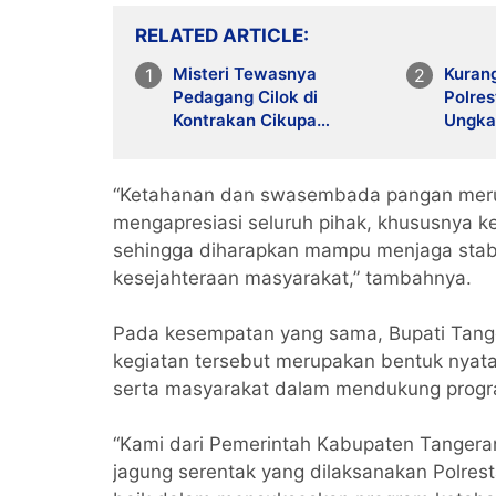
RELATED ARTICLE
Misteri Tewasnya
Kurang
Pedagang Cilok di
Polre
Kontrakan Cikupa
Ungka
Terungkap, 2 Pelaku
Tewask
Diciduk
Sinda
“Ketahanan dan swasembada pangan meru
mengapresiasi seluruh pihak, khususnya k
sehingga diharapkan mampu menjaga stabi
kesejahteraan masyarakat,” tambahnya.
Pada kesempatan yang sama, Bupati Tan
kegiatan tersebut merupakan bentuk nyata 
serta masyarakat dalam mendukung progr
“Kami dari Pemerintah Kabupaten Tanger
jagung serentak yang dilaksanakan Polres