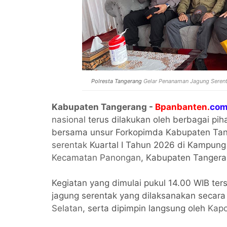
Polresta Tangerang
Gelar Penanaman Jagung Seren
Kabupaten Tangerang
-
Bpanbanten.
com
nasional
terus dilakukan oleh berbagai piha
bersama unsur Forkopimda Kabupaten Ta
serentak
Kuartal I Tahun 2026 di Kampung
Kecamatan Panongan
, Kabupaten Tangera
Kegiatan yang dimulai pukul 14.00 WIB t
jagung serentak yang dilaksanakan secara
Selatan
, serta dipimpin langsung oleh
Kapo