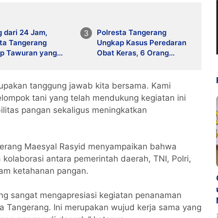
 dari 24 Jam,
Polresta Tangerang
sta Tangerang
Ungkap Kasus Peredaran
p Tawuran yang
Obat Keras, 6 Orang
an Satu Pelajar di
Diamankan dan Ribuan
ng Jaya
Butir Disita
pakan tanggung jawab kita bersama. Kami
elompok tani yang telah mendukung kegiatan ini
litas pangan sekaligus meningkatkan
gerang Maesyal Rasyid menyampaikan bahwa
kolaborasi antara pemerintah daerah, TNI, Polri,
am ketahanan pangan.
ang sangat mengapresiasi kegiatan penanaman
ta Tangerang. Ini merupakan wujud kerja sama yang