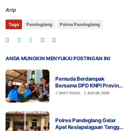
Arip
Tags
Pandeglang
Polres Pandeglang
ANDA MUNGKIN MENYUKAI POSTINGAN INI
Pemuda Berdampak
Bersama DPD KNPI Provinsi
Banten dan KKN Kelompok
BAKTI SOSIAL
AUG 06, 2026
33 UIN SMH Banten
Salurkan Bansos
Polres Pandeglang Gelar
Apel Kesiapsiagaan Tanggap