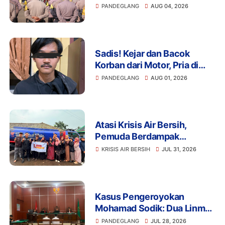
Bencana dan Karhutla,
PANDEGLANG
AUG 04, 2026
Perkuat Sinergi Lintas
Sektor Hadapi Potensi
Bencana
Sadis! Kejar dan Bacok
Korban dari Motor, Pria di
Pandeglang Diciduk Polisi
PANDEGLANG
AUG 01, 2026
Atasi Krisis Air Bersih,
Pemuda Berdampak
Kerahkan 4 Tangki Air untuk
KRISIS AIR BERSIH
JUL 31, 2026
Warga Pandeglang
Kasus Pengeroyokan
Mohamad Sodik: Dua Linmas
Pandeglang Diganjar 5 Bulan
PANDEGLANG
JUL 28, 2026