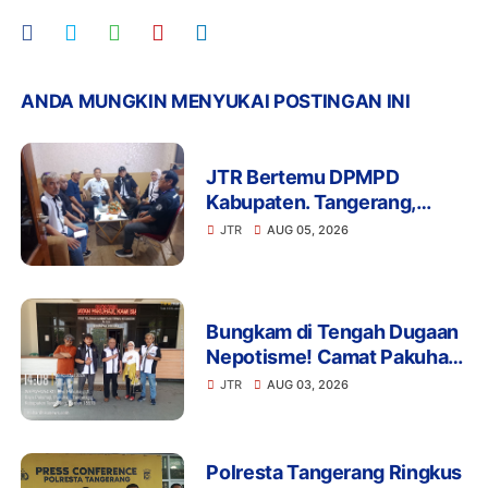
ANDA MUNGKIN MENYUKAI POSTINGAN INI
JTR Bertemu DPMPD
Kabupaten. Tangerang,
Bahas Dugaan Nepotisme di
JTR
AUG 05, 2026
Desa Buaran Bambu
Bungkam di Tengah Dugaan
Nepotisme! Camat Pakuhaji
Tak Menjawab Soal Kaur
JTR
AUG 03, 2026
Keuangan Anak Kades,
Warga: Ada Apa?
Polresta Tangerang Ringkus