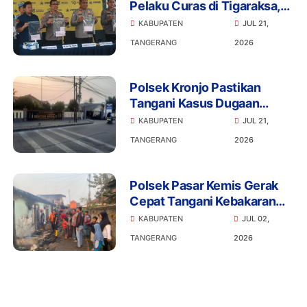
Pelaku Curas di Tigaraksa,
Penadah Motor Hasil
KABUPATEN
JUL 21,
Rampasan Diburu
TANGERANG
2026
Polsek Kronjo Pastikan
Tangani Kasus Dugaan
Penganiayaan Secara
KABUPATEN
JUL 21,
Profesional dan Objektif
TANGERANG
2026
Polsek Pasar Kemis Gerak
Cepat Tangani Kebakaran
Kontrakan, Api Berhasil
KABUPATEN
JUL 02,
Dicegah Meluas
TANGERANG
2026