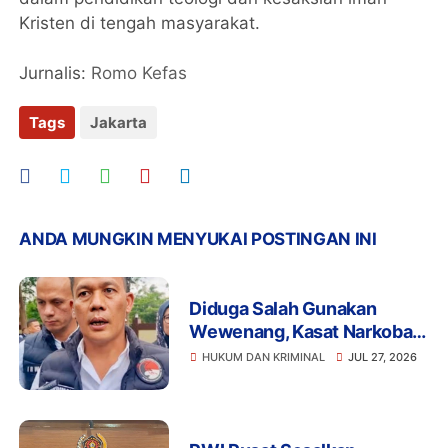
Kristen di tengah masyarakat.
Jurnalis:
Romo Kefas
Tags
Jakarta
ANDA MUNGKIN MENYUKAI POSTINGAN INI
Diduga Salah Gunakan
Wewenang, Kasat Narkoba
Polres Tangsel dan 6
HUKUM DAN KRIMINAL
JUL 27, 2026
Anggota Ditangkap
Bareskrim