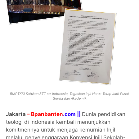
BMPTKKI Satukan STT se-Indonesia, Tegaskan Injil Harus Tetap Jadi Pusat
Gereja dan Akademik
Jakarta
– Bpanbanten
.com ||
Dunia pendidikan
teologi di Indonesia kembali menunjukkan
komitmennya untuk menjaga kemurnian Injil
melalui penyelenggaraan Konvensi Injil
Sekolah-