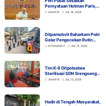
PWI Pusat Sesalkan
Pernyataan Hotman Paris,
Minta Hormati Martabat
JAKARTA
JUL 19, 2026
Wartawan dan Kemerdekaan
Pers
Ditpamobvit Baharkam Polri
Gelar Pengecekan Rutin
Kendaraan Dinas dan
DITPAMOBVIT
JUL 13, 2026
Almatsus Guna Pastikan
Kesiapan Operasional
Tim K-9 Ditpolsatwa
Sterilisasi SDN Srengseng
Sawah 15 Jaksel Usai
JAKARTA
JUL 13, 2026
Ancaman Bom, Lokasi
Dipastikan Aman
Hadir di Tengah Masyarakat,