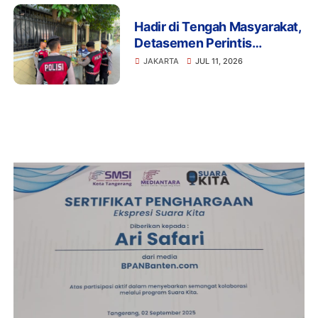
Hadir di Tengah Masyarakat,
Detasemen Perintis
Korsabhara Polri Gelar
JAKARTA
JUL 11, 2026
Patroli Jalan Kaki di
Pengadegan