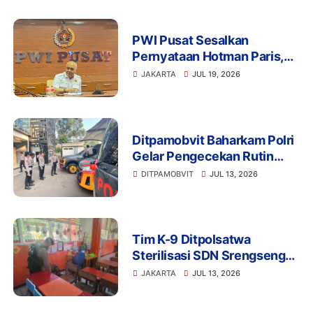
Bareskrim
PWI Pusat Sesalkan
Pernyataan Hotman Paris,
Minta Hormati Martabat
JAKARTA
JUL 19, 2026
Wartawan dan Kemerdekaan
Pers
Ditpamobvit Baharkam Polri
Gelar Pengecekan Rutin
Kendaraan Dinas dan
DITPAMOBVIT
JUL 13, 2026
Almatsus Guna Pastikan
Kesiapan Operasional
Tim K-9 Ditpolsatwa
Sterilisasi SDN Srengseng
Sawah 15 Jaksel Usai
JAKARTA
JUL 13, 2026
Ancaman Bom, Lokasi
Dipastikan Aman