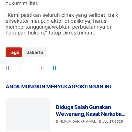
hukum militer.
"Kami pastikan seluruh pihak yang terlibat, baik
eksekutor maupun aktor di baliknya, harus
mempertanggungjawabkan perbuatannya di
hadapan hukum," tutup Dirreskrimum.
Tags
Jakarta
ANDA MUNGKIN MENYUKAI POSTINGAN INI
Diduga Salah Gunakan
Wewenang, Kasat Narkoba
Polres Tangsel dan 6
HUKUM DAN KRIMINAL
JUL 27, 2026
Anggota Ditangkap