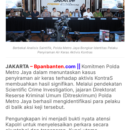
Berbekal Analisis Saintifik, Polda Metro Jaya Bongkar Identitas Pelaku
Penyiraman Air Keras Aktivis Kontras
JAKARTA
– Bpanbanten.
com ||
Komitmen Polda
Metro Jaya dalam menuntaskan kasus
penyiraman air keras terhadap aktivis KontraS
membuahkan hasil signifikan. Melalui pendekatan
Scientific Crime Investigation, jajaran Direktorat
Reserse Kriminal Umum (Ditreskrimum) Polda
Metro Jaya berhasil mengidentifikasi para pelaku
di balik aksi keji tersebut.
Pengungkapan ini menjadi bukti nyata atensi
Kapolri untuk menyelesaikan perkara secara