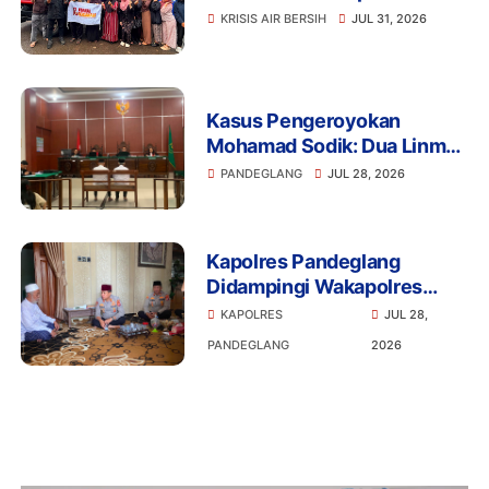
Kerahkan 4 Tangki Air untuk
KRISIS AIR BERSIH
JUL 31, 2026
Warga Pandeglang
Kasus Pengeroyokan
Mohamad Sodik: Dua Linmas
Pandeglang Diganjar 5 Bulan
PANDEGLANG
JUL 28, 2026
Penjara
Kapolres Pandeglang
Didampingi Wakapolres
Gelar Silaturahmi ke
KAPOLRES
JUL 28,
Kediaman Abuya Murtadho
PANDEGLANG
2026
Cidahu