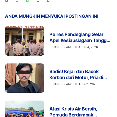
ANDA MUNGKIN MENYUKAI POSTINGAN INI
Polres Pandeglang Gelar
Apel Kesiapsiagaan Tanggap
Bencana dan Karhutla,
PANDEGLANG
AUG 04, 2026
Perkuat Sinergi Lintas
Sektor Hadapi Potensi
Bencana
Sadis! Kejar dan Bacok
Korban dari Motor, Pria di
Pandeglang Diciduk Polisi
PANDEGLANG
AUG 01, 2026
Atasi Krisis Air Bersih,
Pemuda Berdampak