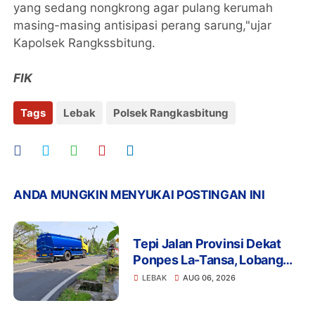
yang sedang nongkrong agar pulang kerumah
masing-masing antisipasi perang sarung,"ujar
Kapolsek Rangkssbitung.
FIK
Tags
Lebak
Polsek Rangkasbitung
ANDA MUNGKIN MENYUKAI POSTINGAN INI
Tepi Jalan Provinsi Dekat
Ponpes La-Tansa, Lobang
Pengambilan Air Ancam
LEBAK
AUG 06, 2026
Keselamatan Pengguna
Jalan