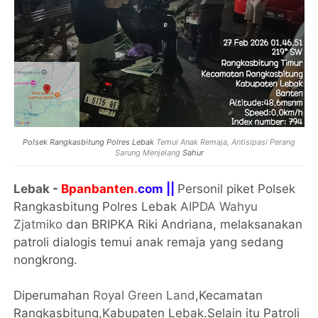
Polsek Rangkasbitung
Polres Lebak
Temui Anak Remaja, Antisipasi Perang
Sarung Menjelang
Sahur
Lebak
-
Bpanbanten.
com ||
Personil piket Polsek
Rangkasbitung Polres Lebak
AIPDA Wahyu
Zjatmiko
dan BRIPKA Riki Andriana, melaksanakan
patroli dialogis temui anak remaja yang sedang
nongkrong.
Diperumahan
Royal Green Land
,Kecamatan
Rangkasbitung,Kabupaten Lebak.Selain itu Patroli