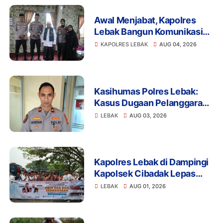
Awal Menjabat, Kapolres
Lebak Bangun Komunikasi
dengan Ulama demi
KAPOLRES LEBAK
AUG 04, 2026
Kamtibmas Kondusif
Kasihumas Polres Lebak:
Kasus Dugaan Pelanggaran
Disiplin Anggota Polri
LEBAK
AUG 03, 2026
Terkait Gadai Mobil
Ditangani Bid Propam Polda
Banten
Kapolres Lebak di Dampingi
Kapolsek Cibadak Lepas
Pemberangkatan ASN dan
LEBAK
AUG 01, 2026
PKK Untuk Mengikuti Dzikir
dan Do'a Kebangsaan Ke
Jakarta