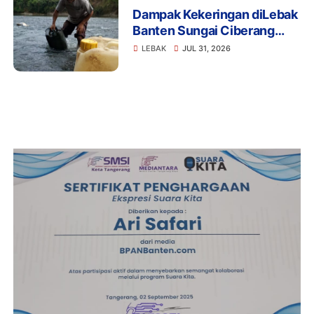
Dampak Kekeringan diLebak
Banten Sungai Ciberang
Jadi Solusi Pemerintah
LEBAK
JUL 31, 2026
Harus Bantu