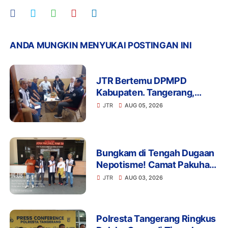
ANDA MUNGKIN MENYUKAI POSTINGAN INI
JTR Bertemu DPMPD
Kabupaten. Tangerang,
Bahas Dugaan Nepotisme di
JTR
AUG 05, 2026
Desa Buaran Bambu
Bungkam di Tengah Dugaan
Nepotisme! Camat Pakuhaji
Tak Menjawab Soal Kaur
JTR
AUG 03, 2026
Keuangan Anak Kades,
Warga: Ada Apa?
Polresta Tangerang Ringkus