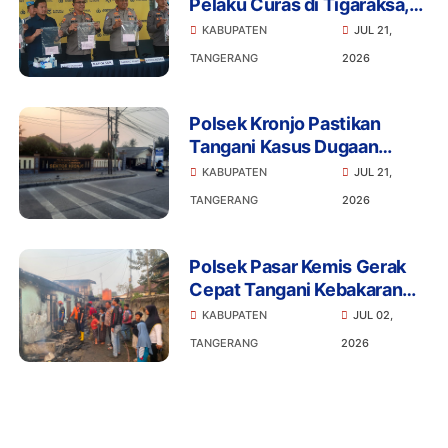
Pelaku Curas di Tigaraksa,
Penadah Motor Hasil
KABUPATEN
JUL 21,
Rampasan Diburu
TANGERANG
2026
Polsek Kronjo Pastikan
Tangani Kasus Dugaan
Penganiayaan Secara
KABUPATEN
JUL 21,
Profesional dan Objektif
TANGERANG
2026
Polsek Pasar Kemis Gerak
Cepat Tangani Kebakaran
Kontrakan, Api Berhasil
KABUPATEN
JUL 02,
Dicegah Meluas
TANGERANG
2026