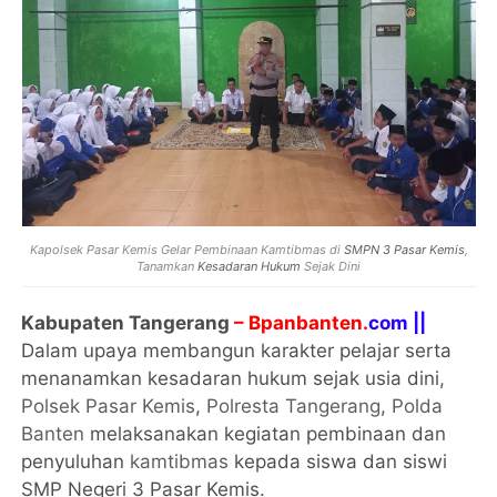
Kapolsek Pasar Kemis Gelar Pembinaan Kamtibmas di
SMPN 3 Pasar Kemis
,
Tanamkan
Kesadaran Hukum
Sejak Dini
Kabupaten Tangerang
– Bpanbanten.
com ||
Dalam upaya membangun karakter pelajar serta
menanamkan kesadaran hukum sejak usia dini,
Polsek Pasar Kemis
,
Polresta Tangerang
,
Polda
Banten
melaksanakan kegiatan pembinaan dan
penyuluhan
kamtibmas
kepada siswa dan siswi
SMP Negeri 3 Pasar Kemis.