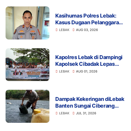
Kasihumas Polres Lebak:
Kasus Dugaan Pelanggaran
Disiplin Anggota Polri
LEBAK
AUG 03, 2026
Terkait Gadai Mobil
Ditangani Bid Propam Polda
Banten
Kapolres Lebak di Dampingi
Kapolsek Cibadak Lepas
Pemberangkatan ASN dan
LEBAK
AUG 01, 2026
PKK Untuk Mengikuti Dzikir
dan Do'a Kebangsaan Ke
Jakarta
Dampak Kekeringan diLebak
Banten Sungai Ciberang
Jadi Solusi Pemerintah
LEBAK
JUL 31, 2026
Harus Bantu