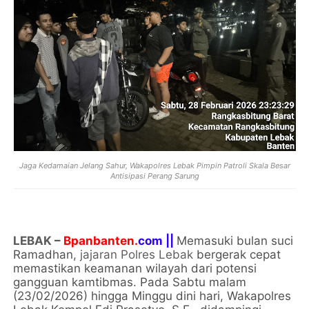
Jaga Kedamaian Jelang Sahur, Wakapolres Lebak Pimpin Patroli Skala Besar
Antisipasi Perang Sarung
LEBAK
–
Bpanbanten.
com ||
Memasuki bulan suci
Ramadhan,
jajaran Polres Lebak
bergerak cepat
memastikan keamanan wilayah dari potensi
gangguan kamtibmas. Pada Sabtu malam
(23/02/2026) hingga Minggu dini hari, Wakapolres