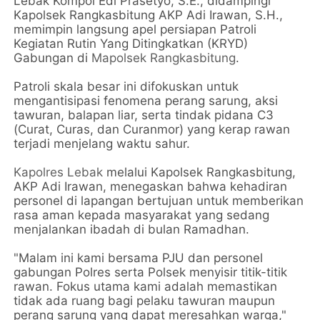
Lebak Kompol Edi Prasetyo, S.E., didampingi
Kapolsek Rangkasbitung AKP Adi Irawan, S.H.,
memimpin langsung apel persiapan Patroli
Kegiatan Rutin Yang Ditingkatkan (KRYD)
Gabungan di
Mapolsek Rangkasbitung
.
Patroli skala besar ini difokuskan untuk
mengantisipasi fenomena perang sarung, aksi
tawuran, balapan liar, serta tindak pidana C3
(Curat, Curas, dan Curanmor) yang kerap rawan
terjadi menjelang waktu sahur.
Kapolres Lebak
melalui Kapolsek Rangkasbitung,
AKP Adi Irawan, menegaskan bahwa kehadiran
personel di lapangan bertujuan untuk memberikan
rasa aman kepada masyarakat yang sedang
menjalankan ibadah di bulan Ramadhan.
"Malam ini kami bersama PJU dan personel
gabungan Polres serta Polsek menyisir titik-titik
rawan. Fokus utama kami adalah memastikan
tidak ada ruang bagi pelaku tawuran maupun
perang sarung yang dapat meresahkan warga,"