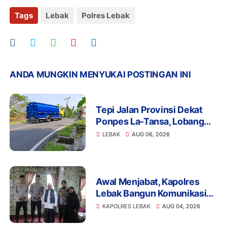
Tags
Lebak
Polres Lebak
ANDA MUNGKIN MENYUKAI POSTINGAN INI
Tepi Jalan Provinsi Dekat
Ponpes La-Tansa, Lobang
Pengambilan Air Ancam
LEBAK
AUG 06, 2026
Keselamatan Pengguna
Jalan
Awal Menjabat, Kapolres
Lebak Bangun Komunikasi
dengan Ulama demi
KAPOLRES LEBAK
AUG 04, 2026
Kamtibmas Kondusif