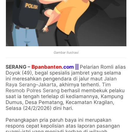
Gambar Ilustrasi
SERANG –
Bpanbanten
.com ||
Pelarian Romli alias
Doyok (49), begal spesialis jambret yang selama
ini meresahkan pengendara di jalur maut
Jalan
Raya Serang–Jakarta
, akhirnya terhenti.
Tim
Resmob Polres Serang
berhasil membekuk pelaku
saat ia tengah terlelap di kediamannya, Kampung
Dumus, Desa Pematang, Kecamatan Kragilan,
Selasa (24/2/2026) dini hari.
Penangkapan pria paruh baya ini merupakan
respons cepat kepolisian atas laporan pasangan
suami-istri yang menjadi korban di wilayah