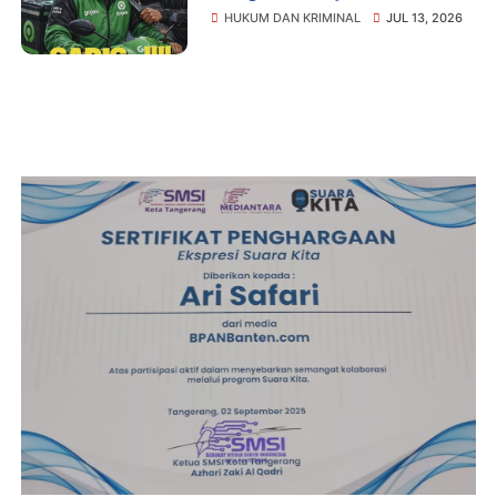
Istirahat, Motor dan HP Raib
HUKUM DAN KRIMINAL
JUL 13, 2026