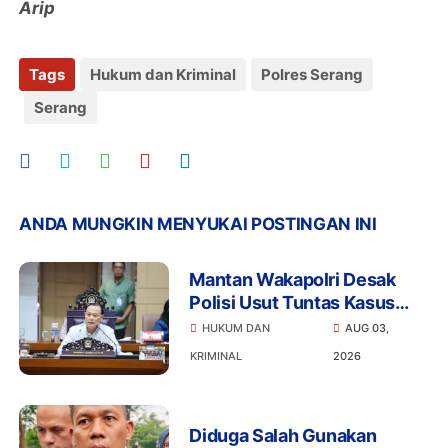
Arip
Tags
Hukum dan Kriminal
Polres Serang
Serang
ANDA MUNGKIN MENYUKAI POSTINGAN INI
Mantan Wakapolri Desak
Polisi Usut Tuntas Kasus
Bigmo Ajak Anak di Bawah
HUKUM DAN
AUG 03,
Umur Promosikan Vape
KRIMINAL
2026
Diduga Salah Gunakan