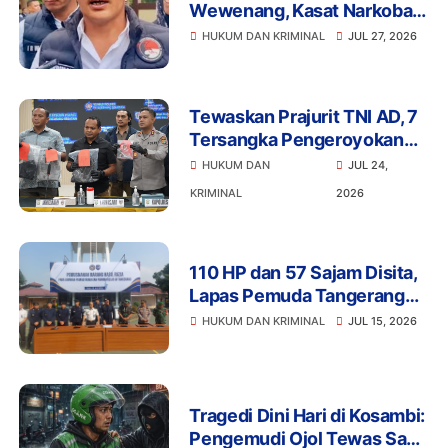
Wewenang, Kasat Narkoba
Polres Tangsel dan 6
HUKUM DAN KRIMINAL
JUL 27, 2026
Anggota Ditangkap
Bareskrim
Tewaskan Prajurit TNI AD, 7
Tersangka Pengeroyokan
Terancam Penjara Seumur
HUKUM DAN
JUL 24,
Hidup
KRIMINAL
2026
110 HP dan 57 Sajam Disita,
Lapas Pemuda Tangerang
Perketat Pengawasan
HUKUM DAN KRIMINAL
JUL 15, 2026
Tragedi Dini Hari di Kosambi:
Pengemudi Ojol Tewas Saat