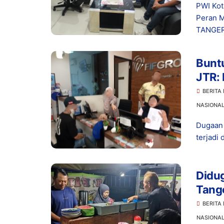
PWI Kot
Peran M
TANGER
Buntu
JTR: 
BERITA
NASIONA
Dugaan 
terjadi 
Didug
Tange
Pene
BERITA
NASIONA