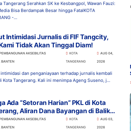
a Tangerang Serahkan SK ke Kesbangpol, Wawan Fauzi:
edia Bisa Berdampak Besar hingga FatalKOTA
ANG -...
t Intimidasi Jurnalis di FIF Tangcity,
Kami Tidak Akan Tinggal Diam!
 PEMBANGUNAN AKSEBILITAS
KOTA
AUG 04,
L BANTEN
TANGERANG
2026
intimidasi dan penganiayaan terhadap jurnalis kembali
di Kota Tangerang. Kali ini menimpa Ageng Suseno, j...
a Ada “Setoran Harian” PKL di Kota
rang, Aliran Dana Bayangan di Balik
rtiban?
 PEMBANGUNAN AKSEBILITAS
KOTA
AUG 03,
L BANTEN
TANGERANG
2026