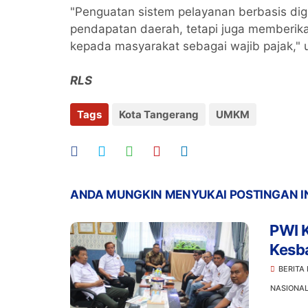
"Penguatan sistem pelayanan berbasis dig
pendapatan daerah, tetapi juga memberik
kepada masyarakat sebagai wajib pajak," u
RLS
Tags
Kota Tangerang
UMKM
ANDA MUNGKIN MENYUKAI POSTINGAN I
PWI 
Kesb
Berd
BERITA
NASIONA