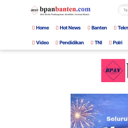
Home
Hot News
Banten
Tek
Video
Pendidikan
TNI
Polri