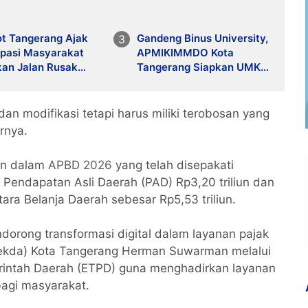
t Tangerang Ajak
Gandeng Binus University,
ipasi Masyarakat
APMIKIMMDO Kota
kan Jalan Rusak
Tangerang Siapkan UMKM
 Kanal Resmi
Go Global lewat Pelatihan
Intensif
an modifikasi tetapi harus miliki terobosan yang
rnya.
an dalam
APBD 2026
yang telah disepakati
as Pendapatan Asli Daerah (PAD) Rp3,20 triliun dan
ara Belanja Daerah sebesar Rp5,53 triliun.
dorong transformasi digital dalam layanan pajak
(Sekda) Kota Tangerang Herman Suwarman melalui
merintah Daerah (ETPD) guna menghadirkan layanan
bagi masyarakat.