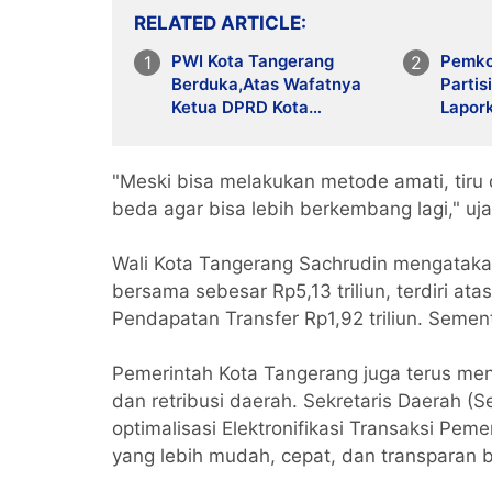
RELATED ARTICLE
PWI Kota Tangerang
Pemko
Berduka,Atas Wafatnya
Partis
Ketua DPRD Kota
Lapor
Tangerang Bang Rusdi
Lewat
"Meski bisa melakukan metode amati, tiru d
beda agar bisa lebih berkembang lagi," uja
Wali Kota Tangerang Sachrudin mengatak
bersama sebesar Rp5,13 triliun, terdiri at
Pendapatan Transfer Rp1,92 triliun. Sement
Pemerintah Kota Tangerang juga terus men
dan retribusi daerah. Sekretaris Daerah 
optimalisasi Elektronifikasi Transaksi Pe
yang lebih mudah, cepat, dan transparan 