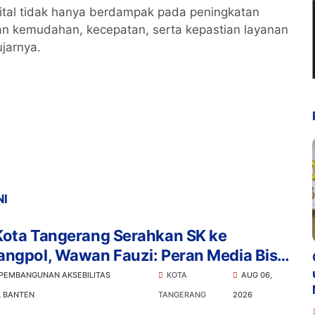
ital tidak hanya berdampak pada peningkatan
an kemudahan, kecepatan, serta kepastian layanan
jarnya.
NI
Kota Tangerang Serahkan SK ke
angpol, Wawan Fauzi: Peran Media Bisa
ampak Besar hingga Fatal
 PEMBANGUNAN AKSEBILITAS
KOTA
AUG 06,
L BANTEN
TANGERANG
2026