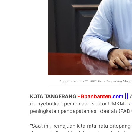
Anggota Komisi III DPRD Kota Tangerang Men
KOTA TANGERANG
- Bpanbanten
.com ||
A
menyebutkan pembinaan sektor UMKM dan 
peningkatan pendapatan asli daerah (PAD
“Saat ini, kemajuan kita rata-rata ditopan