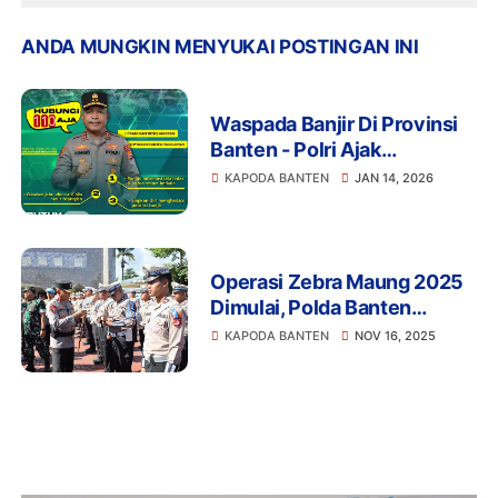
ANDA MUNGKIN MENYUKAI POSTINGAN INI
Waspada Banjir Di Provinsi
Banten - Polri Ajak
Masyarakat Siapsiaga Dan
KAPODA BANTEN
JAN 14, 2026
Hubungi 110 Jika Butuh
Bantuan
Operasi Zebra Maung 2025
Dimulai, Polda Banten
Prioritaskan 8 Pelanggaran
KAPODA BANTEN
NOV 16, 2025
Utama