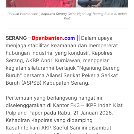
Perkuat Harmonisasi,
Kapolres Serang
Gelar ‘Ngariung’ Bareng Buruh di Indah
Kiat
SERANG
– Bpanbanten
.com ||
Dalam upaya
menjaga stabilitas keamanan dan mempererat
hubungan industrial
yang kondusif, Kapolres
Serang,
AKBP Andri Kurniawan
, menggelar
kegiatan silaturahmi bertajuk "
Ngariung Bareng
Buruh
" bersama Aliansi Serikat Pekerja Serikat
Buruh (ASPSB) Kabupaten Serang.
Pertemuan yang berlangsung hangat ini
diselenggarakan di
Kantor FK3 – IKPP Indah Kiat
Pulp and Paper
pada Rabu, 21 Januari 2026.
Kehadiran Kapolres yang didampingi
Kasatintelkam AKP Saeful Sani
ini disambut