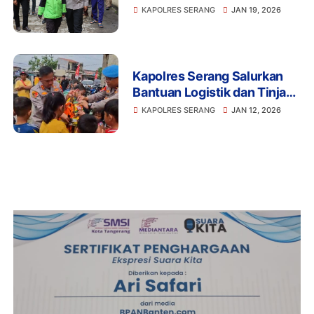
Silaturahmi Dengan
KAPOLRES SERANG
JAN 19, 2026
Komonitas Ojol Kamtibmas
Kapolres Serang Salurkan
Bantuan Logistik dan Tinjau
Dapur Umum di Perumahan
KAPOLRES SERANG
JAN 12, 2026
BNL Kibin