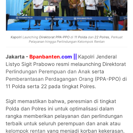
Kapolri
Launching
Direktorat PPA-PPO
di
11 Polda
dan
22 Polres
, Perkuat
Pelayanan hingga Perlindungan Kelompok Rentan
Jakarta -
Bpanbanten
.com ||
Kapolri Jenderal
Listyo Sigit Prabowo resmi melaunching Direktorat
Perlindungan Perempuan dan Anak
serta
Pemberantasan Perdagangan Orang
(PPA-PPO) di
11 Polda serta 22 pada tingkat Polres.
Sigit memastikan bahwa, peresmian di tingkat
Polda dan Polres ini untuk optimalisasi dalam
rangka memberikan pelayanan dan perlindungan
terbaik untuk seluruh perempuan dan anak atau
kelompok rentan
yang menjadi korban kekerasan.