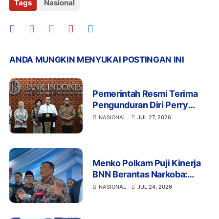
Tags
Nasional
ANDA MUNGKIN MENYUKAI POSTINGAN INI
Pemerintah Resmi Terima
Pengunduran Diri Perry
Warjiyo, Destry Damayanti
NASIONAL
JUL 27, 2026
Jalankan Tugas Gubernur BI
Sementara
Menko Polkam Puji Kinerja
BNN Berantas Narkoba:
Selamatkan Manusia dan
NASIONAL
JUL 24, 2026
Bangsa