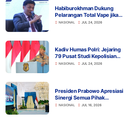
Habiburokhman Dukung
Pelarangan Total Vape jika
Disalahgunakan untuk
NASIONAL
JUL 24, 2026
Narkoba
Kadiv Humas Polri: Jejaring
79 Pusat Studi Kepolisian
Perkuat Transformasi Polri
NASIONAL
JUL 24, 2026
Berbasis Riset, Riau
Hadirkan Terobosan Green
Policing
Presiden Prabowo Apresiasi
Sinergi Semua Pihak
Wujudkan Proyek LNG
NASIONAL
JUL 16, 2026
Abadi Masela