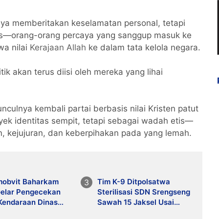
ya memberitakan keselamatan personal, tetapi
tas—orang-orang percaya yang sanggup masuk ke
a nilai
Kerajaan Allah
ke dalam tata kelola negara.
tik akan terus diisi oleh mereka yang lihai
nculnya kembali partai berbasis nilai Kristen patut
ek identitas sempit, tetapi sebagai wadah etis—
an, kejujuran, dan keberpihakan pada yang lemah.
mobvit Baharkam
Tim K-9 Ditpolsatwa
Gelar Pengecekan
Sterilisasi SDN Srengseng
 Kendaraan Dinas
Sawah 15 Jaksel Usai
lmatsus Guna
Ancaman Bom, Lokasi