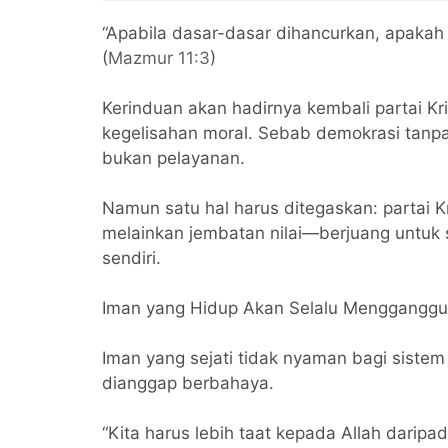
Kemerdekaan Pers
Pasti
Opera
“Apabila dasar-dasar dihancurkan, apakah
(
Mazmur 11:3
)
Kerinduan akan hadirnya kembali partai Kri
kegelisahan moral. Sebab demokrasi tanpa 
bukan pelayanan.
Namun satu hal harus ditegaskan: partai Kr
melainkan jembatan nilai—berjuang untu
sendiri.
Iman yang Hidup Akan Selalu Mengganggu
Iman yang sejati tidak nyaman bagi siste
dianggap berbahaya.
“Kita harus lebih taat kepada Allah darip