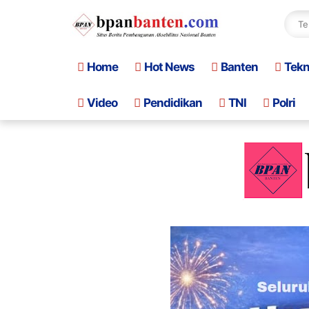
Home
Hot News
Banten
Tek
Video
Pendidikan
TNI
Polri