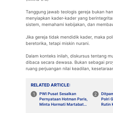
Tanggung jawab teologis gereja bukan han
menyiapkan kader-kader yang berintegri
sistem, memahami kebijakan, dan membaw
Jika gereja tidak mendidik kader, maka poli
beretorika, tetapi miskin nurani.
Dalam konteks inilah, diskursus tentang mu
dibaca secara dewasa. Bukan sebagai proy
ruang perjuangan nilai keadilan, kesetara
RELATED ARTICLE
PWI Pusat Sesalkan
Ditpa
Pernyataan Hotman Paris,
Polri 
Minta Hormati Martabat
Rutin
Wartawan dan
dan A