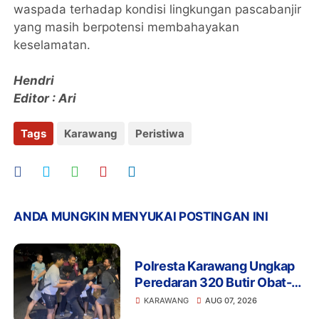
waspada terhadap kondisi lingkungan pascabanjir
yang masih berpotensi membahayakan
keselamatan.
Hendri
Editor : Ari
Tags
Karawang
Peristiwa
ANDA MUNGKIN MENYUKAI POSTINGAN INI
Polresta Karawang Ungkap
Peredaran 320 Butir Obat-
Obatan Tertentu, Dua Orang
KARAWANG
AUG 07, 2026
Diamankan