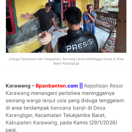
Diduga Terpeleset dan Tenggelam, Seorang Lansia Meninggal Dunia di Area
Banjir Karangliga
Karawang –
Bpanbanten
.com ||
Kepolisian Resor
Karawang
menangani peristiwa meninggalnya
seorang
warga lanjut usia
yang diduga tenggelam
di area terdampak
bencana banjir
di
Desa
Karangligar
, Kecamatan Telukjambe Barat,
Kabupaten Karawang
, pada Kamis (29/1/2026)
pagi.