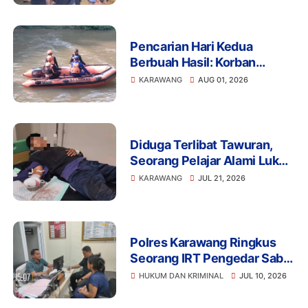
Pencarian Hari Kedua
Berbuah Hasil: Korban
Tenggelam di Cilamaya
KARAWANG
AUG 01, 2026
Karawang Ditemukan
Meninggal
Diduga Terlibat Tawuran,
Seorang Pelajar Alami Luka
Berat di Klari, Polisi Lakukan
KARAWANG
JUL 21, 2026
Penyelidikan
Polres Karawang Ringkus
Seorang IRT Pengedar Sabu
di Cikampek, Sita
HUKUM DAN KRIMINAL
JUL 10, 2026
Timbangan Digital dan
Ponsel Transaksi