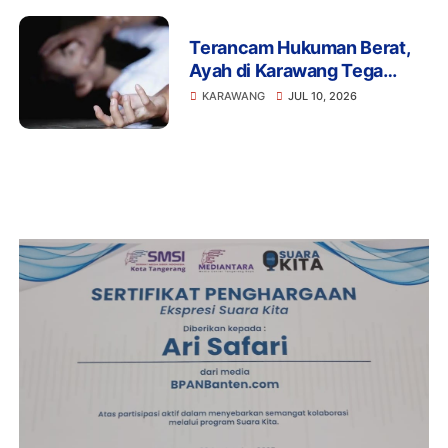
Terancam Hukuman Berat,
Ayah di Karawang Tega
Setubuhi Anak Kandung di
KARAWANG
JUL 10, 2026
Bawah Ancaman