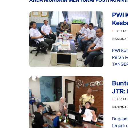
ANDA MUNGKIN MENYUKAI POSTINGAN I
PWI 
Kesb
Berd
BERITA
NASIONA
PWI Kot
Peran M
TANGER
Buntu
JTR: 
BERITA
NASIONA
Dugaan 
terjadi 