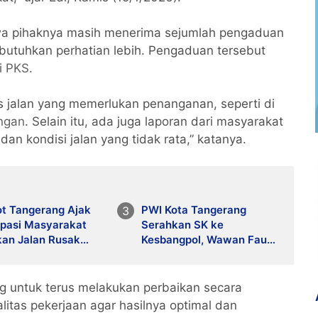
a pihaknya masih menerima sejumlah pengaduan
mbutuhkan perhatian lebih. Pengaduan tersebut
i PKS
.
s jalan yang memerlukan penanganan, seperti di
ngan
. Selain itu, ada juga laporan dari masyarakat
dan kondisi jalan yang tidak rata,” katanya.
t Tangerang Ajak
PWI Kota Tangerang
ipasi Masyarakat
Serahkan SK ke
kan Jalan Rusak
Kesbangpol, Wawan Fauzi:
 Kanal Resmi
Peran Media Bisa
Berdampak Besar hingga
Fatal
 untuk terus melakukan perbaikan secara
itas pekerjaan agar hasilnya optimal dan