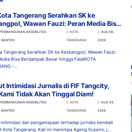
NI
Kota Tangerang Serahkan SK ke
angpol, Wawan Fauzi: Peran Media Bisa
ampak Besar hingga Fatal
 PEMBANGUNAN AKSEBILITAS
KOTA
AUG 06,
L BANTEN
TANGERANG
2026
a Tangerang Serahkan SK ke Kesbangpol, Wawan Fauzi:
edia Bisa Berdampak Besar hingga FatalKOTA
ANG -...
t Intimidasi Jurnalis di FIF Tangcity,
Kami Tidak Akan Tinggal Diam!
 PEMBANGUNAN AKSEBILITAS
KOTA
AUG 04,
L BANTEN
TANGERANG
2026
intimidasi dan penganiayaan terhadap jurnalis kembali
di Kota Tangerang. Kali ini menimpa Ageng Suseno, j...