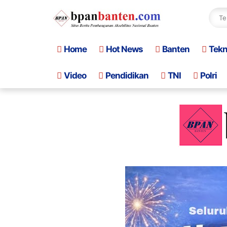
Home
Hot News
Banten
Tek
Video
Pendidikan
TNI
Polri