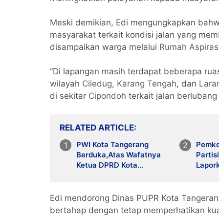
Meski demikian, Edi mengungkapkan bahw
masyarakat terkait kondisi jalan yang me
disampaikan warga melalui
Rumah Aspiras
“Di lapangan masih terdapat beberapa rua
wilayah
Ciledug
,
Karang Tengah
, dan
Lara
di sekitar
Cipondoh
terkait jalan berlubang 
RELATED ARTICLE
PWI Kota Tangerang
Pemko
Berduka,Atas Wafatnya
Partis
Ketua DPRD Kota
Lapor
Tangerang Bang Rusdi
Lewat
Edi mendorong Dinas PUPR Kota Tangerang
bertahap dengan tetap memperhatikan kual