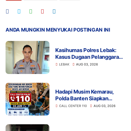
ANDA MUNGKIN MENYUKAI POSTINGAN INI
Kasihumas Polres Lebak:
Kasus Dugaan Pelanggaran
Disiplin Anggota Polri
LEBAK
AUG 03, 2026
Terkait Gadai Mobil
Ditangani Bid Propam Polda
Banten
Hadapi Musim Kemarau,
Polda Banten Siapkan
Layanan Bantuan Air Bersih
CALL CENTER 110
AUG 03, 2026
Melalui 110