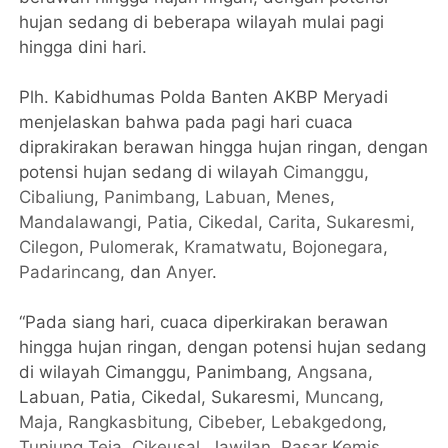
hujan sedang di beberapa wilayah mulai pagi
hingga dini hari.
Plh. Kabidhumas Polda Banten AKBP Meryadi
menjelaskan bahwa pada pagi hari cuaca
diprakirakan berawan hingga hujan ringan, dengan
potensi hujan sedang di wilayah
Cimanggu
,
Cibaliung
,
Panimbang
,
Labuan
,
Menes
,
Mandalawangi
,
Patia
,
Cikedal
,
Carita
,
Sukaresmi
,
Cilegon
,
Pulomerak
,
Kramatwatu
,
Bojonegara
,
Padarincang
, dan
Anyer
.
“Pada siang hari, cuaca diperkirakan berawan
hingga hujan ringan, dengan potensi hujan sedang
di wilayah Cimanggu, Panimbang,
Angsana
,
Labuan, Patia, Cikedal, Sukaresmi,
Muncang
,
Maja
,
Rangkasbitung
,
Cibeber
,
Lebakgedong
,
Tunjung Teja
,
Cikeusal
,
Jawilan
,
Pasar Kemis
,