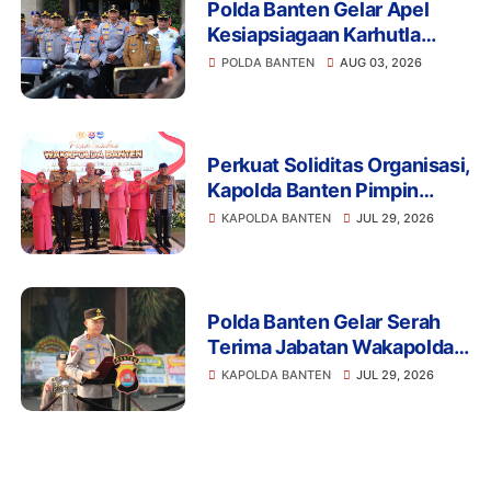
Polda Banten Gelar Apel
Kesiapsiagaan Karhutla
2026, Perkuat Sinergi
POLDA BANTEN
AUG 03, 2026
Antisipasi Bencana
Perkuat Soliditas Organisasi,
Kapolda Banten Pimpin
Pisah Sambut Wakapolda
KAPOLDA BANTEN
JUL 29, 2026
dan PJU
Polda Banten Gelar Serah
Terima Jabatan Wakapolda,
PJU, serta Kapolres Cilegon
KAPOLDA BANTEN
JUL 29, 2026
dan Lebak