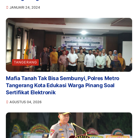
JANUARI 24, 2024
TANGERANG
Mafia Tanah Tak Bisa Sembunyi, Polres Metro
Tangerang Kota Edukasi Warga Pinang Soal
Sertifikat Elektronik
AGUSTUS 04, 2026