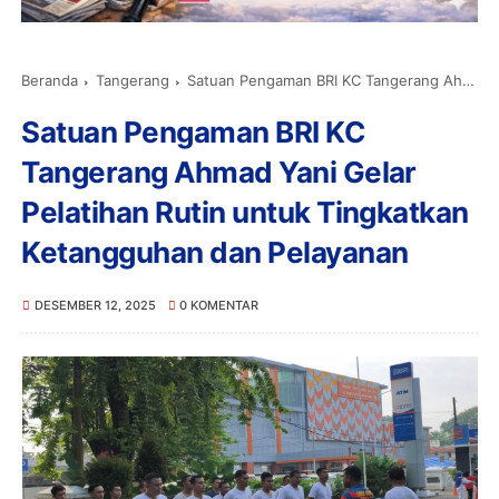
Beranda
Tangerang
Satuan Pengaman BRI KC Tangerang Ahmad Yani Gelar Pelatihan Rutin untuk Tingkatkan Ketangguhan dan Pelayanan
Satuan Pengaman BRI KC
Tangerang Ahmad Yani Gelar
Pelatihan Rutin untuk Tingkatkan
Ketangguhan dan Pelayanan
DESEMBER 12, 2025
0 KOMENTAR