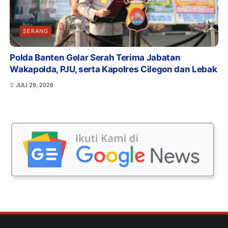
SERANG
Polda Banten Gelar Serah Terima Jabatan
Wakapolda, PJU, serta Kapolres Cilegon dan Lebak
JULI 29, 2026