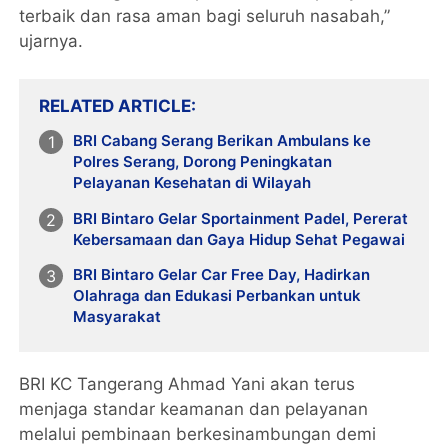
terbaik dan rasa aman bagi seluruh nasabah,”
ujarnya.
RELATED ARTICLE
BRI Cabang Serang Berikan Ambulans ke
Polres Serang, Dorong Peningkatan
Pelayanan Kesehatan di Wilayah
BRI Bintaro Gelar Sportainment Padel, Pererat
Kebersamaan dan Gaya Hidup Sehat Pegawai
BRI Bintaro Gelar Car Free Day, Hadirkan
Olahraga dan Edukasi Perbankan untuk
Masyarakat
BRI KC Tangerang Ahmad Yani akan terus
menjaga standar keamanan dan pelayanan
melalui pembinaan berkesinambungan demi