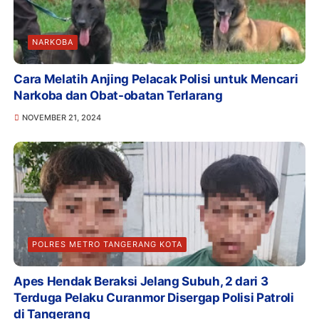
NARKOBA
Cara Melatih Anjing Pelacak Polisi untuk Mencari
Narkoba dan Obat-obatan Terlarang
NOVEMBER 21, 2024
POLRES METRO TANGERANG KOTA
Apes Hendak Beraksi Jelang Subuh, 2 dari 3
Terduga Pelaku Curanmor Disergap Polisi Patroli
di Tangerang