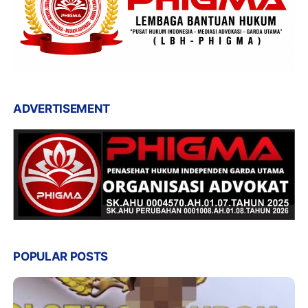
ADVERTISEMENT
POPULAR POSTS