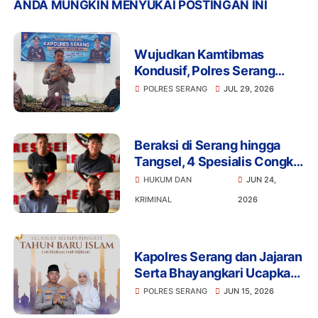
ANDA MUNGKIN MENYUKAI POSTINGAN INI
Wujudkan Kamtibmas
Kondusif, Polres Serang
Gelar Silaturahmi Strategis
POLRES SERANG
JUL 29, 2026
Bersama Insan Pers
Beraksi di Serang hingga
Tangsel, 4 Spesialis Congkel
Jendela Akhirnya Keok
HUKUM DAN
JUN 24,
KRIMINAL
2026
Kapolres Serang dan Jajaran
Serta Bhayangkari Ucapkan
Selamat Tahun Baru Islam 1
POLRES SERANG
JUN 15, 2026
Muharram 1448 H