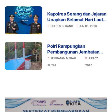
Kapolres Serang dan Jajaran
Ucapkan Selamat Hari Laut
Sedunia, Ajak Masyarakat
POLRES SERANG
JUN 08, 2026
Jaga Kelestarian Laut
Polri Rampungkan
Pembangunan Jembatan
Merah Putih Presisi di Desa
JEMBATAN MERAH
JUN 07,
Pasirbuyut, Kabupaten
PUTIH
2026
Serang