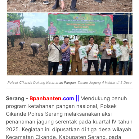
Polsek Cikande
Dukung
Ketahanan Pangan
, Tanam Jagung 4 Hektar di 3 Desa
Serang -
Bpanbanten.
com ||
Mendukung penuh
program ketahanan pangan nasional, Polsek
Cikande
Polres Serang
melaksanakan aksi
penanaman jagung serentak pada kuartal IV tahun
2025. Kegiatan ini dipusatkan di tiga desa wilayah
Kecamatan Cikande
,
Kabupaten Serang
, pada