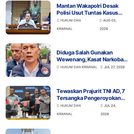
Mantan Wakapolri Desak
Polisi Usut Tuntas Kasus
Bigmo Ajak Anak di Bawah
HUKUM DAN
AUG 03,
Umur Promosikan Vape
KRIMINAL
2026
Diduga Salah Gunakan
Wewenang, Kasat Narkoba
Polres Tangsel dan 6
HUKUM DAN KRIMINAL
JUL 27, 2026
Anggota Ditangkap
Bareskrim
Tewaskan Prajurit TNI AD, 7
Tersangka Pengeroyokan
Terancam Penjara Seumur
HUKUM DAN
JUL 24,
Hidup
KRIMINAL
2026