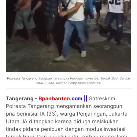
Polresta Tangerang
Tangkap Tersangka Penipuan Investasi Ternak Babi Senilai
Rp400 Juta, Korban Sampaikan Apresiasi
Tangerang -
Bpanbanten
.com ||
Satreskrim
Polresta Tangerang
mengamankan seorangpun
pria berinisial IA (33), warga Penjaringan,
Jakarta
Utara
. IA ditangkap karena diduga melakukan
tindak pidana penipuan dengan modus investasi
ternak babi. Dari peristiwa itu, korban mengalami