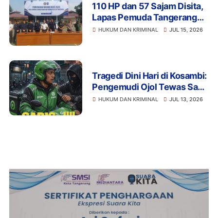
110 HP dan 57 Sajam Disita,
Lapas Pemuda Tangerang
Perketat Pengawasan
HUKUM DAN KRIMINAL
JUL 15, 2026
Tragedi Dini Hari di Kosambi:
Pengemudi Ojol Tewas Saat
Istirahat, Motor dan HP Raib
HUKUM DAN KRIMINAL
JUL 13, 2026