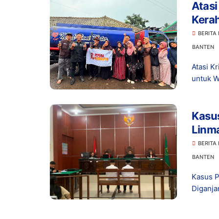
Atasi
Kerah
Pand
BERITA
BANTEN
Atasi K
untuk W
Kasu
Linma
BERITA
BANTEN
Kasus 
Diganja