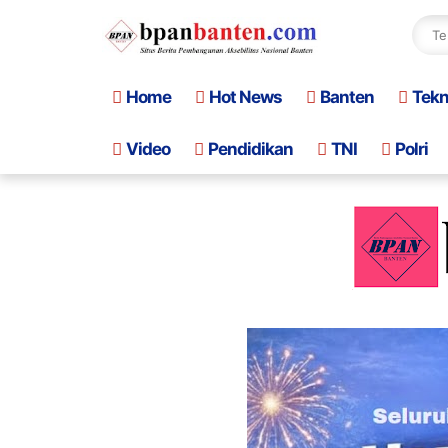
Home
Hot News
Banten
Tek
Video
Pendidikan
TNI
Polri