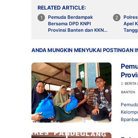
RELATED ARTICLE
Pemuda Berdampak
Polre
Bersama DPD KNPI
Apel 
Provinsi Banten dan KKN
Tangg
Kelompok 33 UIN SMH
Karhut
Banten Salurkan Bansos
Lintas
Poten
ANDA MUNGKIN MENYUKAI POSTINGAN I
Pemu
Prov
SMH 
BERITA
BANTEN
Pemuda
Kelomp
Bpanban