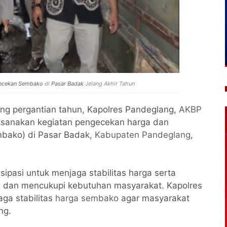
ecekan Sembako
di
Pasar Badak
Jelang Akhir Tahun
ng pergantian tahun, Kapolres Pandeglang,
AKBP
laksanakan kegiatan pengecekan harga dan
mbako) di Pasar Badak,
Kabupaten Pandeglang
,
isipasi untuk menjaga stabilitas harga serta
dan mencukupi kebutuhan masyarakat. Kapolres
ga stabilitas
harga sembako
agar masyarakat
ng.