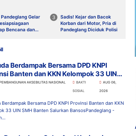
s Pandeglang Gelar
Sadis! Kejar dan Bacok
Kesiapsiagaan
Korban dari Motor, Pria di
ap Bencana dan
Pandeglang Diciduk Polisi
la, Perkuat Sinergi
 Sektor Hadapi
si Bencana
NI
da Berdampak Bersama DPD KNPI
insi Banten dan KKN Kelompok 33 UIN
Banten Salurkan Bansos
 PEMBANGUNAN AKSEBILITAS NASIONAL
BAKTI
AUG 06,
SOSIAL
2026
 Berdampak Bersama DPD KNPI Provinsi Banten dan KKN
ok 33 UIN SMH Banten Salurkan BansosPandeglang -
...