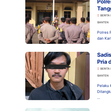
Polre
Tang
Siner
BERITA
Benc
BANTEN
Polres 
dan Kar
Sadis
Pria 
BERITA
BANTEN
Pelaku 
Ditangk
...