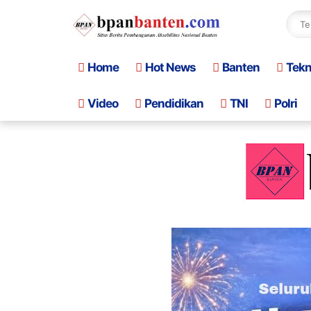
Home
Hot News
Banten
Tek
Video
Pendidikan
TNI
Polri