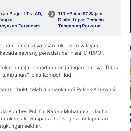
an Prajurit TNI AD,
110 HP dan 57 Sajam
sangka
Disita, Lapas Pemuda
royokan Terancam
Tangerang Perketat
ra Seumur Hidup
Pengawasan
 curian rencananya akan dikirim ke wilayah
l kepada seorang penadah berinisial D (DPO).
k mengejar penadah dan jaringan lainnya. Tidak
tambahan,” jelas Kompol Hadi.
 barang bukti telah diamankan di Polsek Karawaci
 Kota Kombes Pol. Dr. Raden Muhammad Jauhari,
t untuk selalu waspada dan segera melaporkan
ingkungan sekitar.