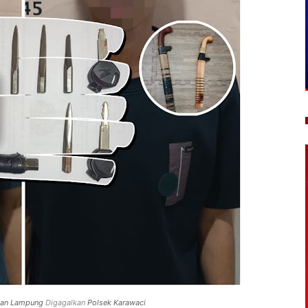
ngan Lampung
Digagalkan
Polsek Karawaci