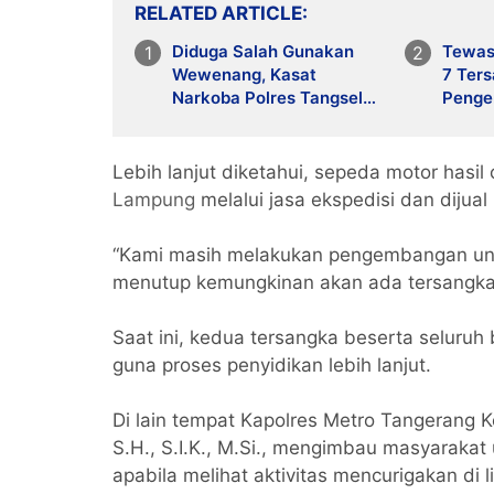
RELATED ARTICLE
Diduga Salah Gunakan
Tewask
Wewenang, Kasat
7 Ter
Narkoba Polres Tangsel
Penge
dan 6 Anggota Ditangkap
Penja
Bareskrim
Lebih lanjut diketahui, sepeda motor hasil
Lampung
melalui jasa ekspedisi dan dijua
“Kami masih melakukan pengembangan untu
menutup kemungkinan akan ada tersangka 
Saat ini, kedua tersangka beserta seluruh
guna proses penyidikan lebih lanjut.
Di lain tempat Kapolres Metro Tangerang
S.H., S.I.K., M.Si., mengimbau masyaraka
apabila melihat aktivitas mencurigakan di l