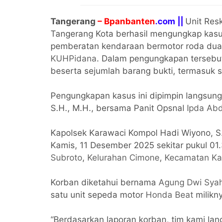
Tangerang
– Bpanbanten
.com ||
Unit Res
Tangerang Kota berhasil mengungkap kasu
pemberatan kendaraan bermotor roda du
KUHPidana
. Dalam pengungkapan tersebu
beserta sejumlah barang bukti, termasuk s
Pengungkapan kasus ini dipimpin langsung
S.H., M.H., bersama Panit Opsnal
Ipda Abd
Kapolsek Karawaci Kompol Hadi Wiyono, S.I
Kamis, 11 Desember 2025 sekitar pukul 01
Subroto
,
Kelurahan Cimone
,
Kecamatan Ka
Korban diketahui bernama
Agung Dwi Sya
satu unit sepeda motor
Honda Beat
milikn
“Berdasarkan laporan korban, tim kami la