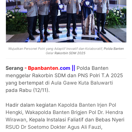
Wujudkan Personel Polri yang Adaptif Inovatif dan Kolaboratif,
Polda Banten
Gelar
Rakorbin SDM 2025
Serang
- Bpanbanten.
com ||
Polda Banten
menggelar Rakorbin SDM dan PNS Polri T.A 2025
yang bertempat di
Aula Gawe Kuta Baluwarti
pada Rabu (12/11).
Hadir dalam kegiatan
Kapolda Banten Irjen Pol
Hengki
,
Wakapolda Banten Brigjen Pol Dr. Hendra
Wirawan
, Kepala Instalasi Faliatif dan Bebas Nyeri
RSUD Dr Soetomo
Dokter Agus Ali Fauzi
,