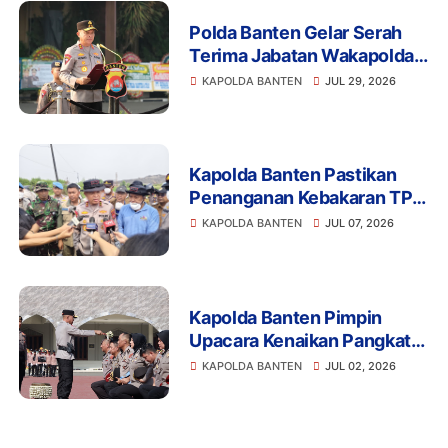
Polda Banten Gelar Serah
Terima Jabatan Wakapolda,
PJU, serta Kapolres Cilegon
KAPOLDA BANTEN
JUL 29, 2026
dan Lebak
Kapolda Banten Pastikan
Penanganan Kebakaran TPA
Jatiwaringin Berjalan
KAPOLDA BANTEN
JUL 07, 2026
Optimal
Kapolda Banten Pimpin
Upacara Kenaikan Pangkat
Personel Periode 1 Juli 2026
KAPOLDA BANTEN
JUL 02, 2026