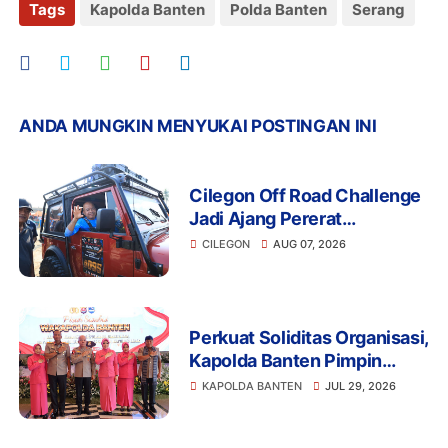
Tags
Kapolda Banten
Polda Banten
Serang
ANDA MUNGKIN MENYUKAI POSTINGAN INI
Cilegon Off Road Challenge
Jadi Ajang Pererat
Silaturahmi dan
CILEGON
AUG 07, 2026
Kebersamaan
Perkuat Soliditas Organisasi,
Kapolda Banten Pimpin
Pisah Sambut Wakapolda
KAPOLDA BANTEN
JUL 29, 2026
dan PJU