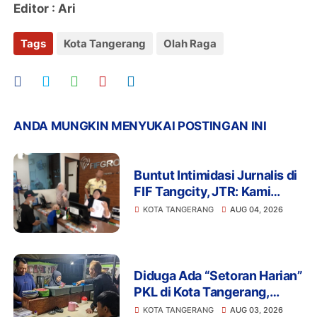
Editor : Ari
Tags
Kota Tangerang
Olah Raga
ANDA MUNGKIN MENYUKAI POSTINGAN INI
Buntut Intimidasi Jurnalis di
FIF Tangcity, JTR: Kami
Tidak Akan Tinggal Diam!
KOTA TANGERANG
AUG 04, 2026
Diduga Ada “Setoran Harian”
PKL di Kota Tangerang,
Aliran Dana Bayangan di
KOTA TANGERANG
AUG 03, 2026