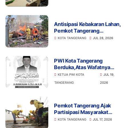
Balik Penertiban?
Antisipasi Kebakaran Lahan,
Pemkot Tangerang
Perintahkan RT/RW Giatkan
KOTA TANGERANG
JUL 28, 2026
Patroli
PWI Kota Tangerang
Berduka,Atas Wafatnya
Ketua DPRD Kota Tangerang
KETUA PWI KOTA
JUL 19,
Bang Rusdi
TANGERANG
2026
Pemkot Tangerang Ajak
Partisipasi Masyarakat
Laporkan Jalan Rusak Lewat
KOTA TANGERANG
JUL 17, 2026
Kanal Resmi