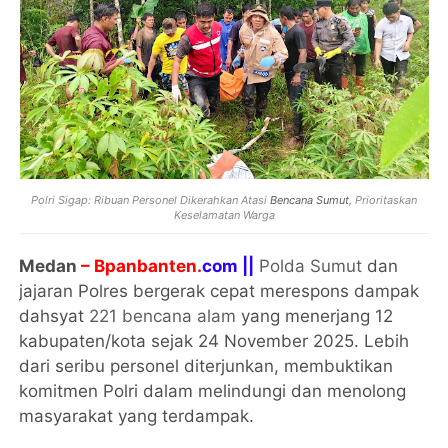
Polri Sigap: Ribuan Personel Dikerahkan Atasi
Bencana Sumut
, Prioritaskan
Keselamatan Warga
Medan
– Bpanbanten.
com ||
Polda Sumut
dan
jajaran Polres bergerak cepat merespons dampak
dahsyat
221 bencana alam
yang menerjang 12
kabupaten/kota sejak 24 November 2025. Lebih
dari seribu personel diterjunkan, membuktikan
komitmen Polri dalam melindungi dan menolong
masyarakat yang terdampak.