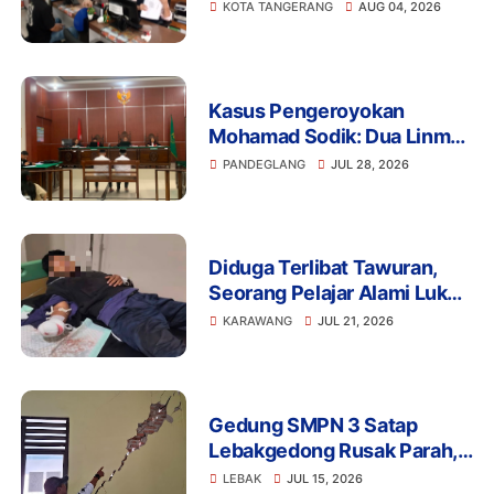
Tidak Akan Tinggal Diam!
KOTA TANGERANG
AUG 04, 2026
Kasus Pengeroyokan
Mohamad Sodik: Dua Linmas
Pandeglang Diganjar 5 Bulan
PANDEGLANG
JUL 28, 2026
Penjara
Diduga Terlibat Tawuran,
Seorang Pelajar Alami Luka
Berat di Klari, Polisi Lakukan
KARAWANG
JUL 21, 2026
Penyelidikan
Gedung SMPN 3 Satap
Lebakgedong Rusak Parah,
Warga: Jangan Tunggu
LEBAK
JUL 15, 2026