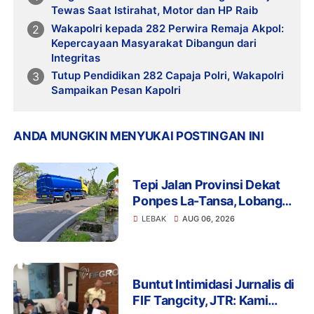
Tewas Saat Istirahat, Motor dan HP Raib
Wakapolri kepada 282 Perwira Remaja Akpol:
Kepercayaan Masyarakat Dibangun dari
Integritas
Tutup Pendidikan 282 Capaja Polri, Wakapolri
Sampaikan Pesan Kapolri
ANDA MUNGKIN MENYUKAI POSTINGAN INI
Tepi Jalan Provinsi Dekat
Ponpes La-Tansa, Lobang
Pengambilan Air Ancam
LEBAK
AUG 06, 2026
Keselamatan Pengguna
Jalan
Buntut Intimidasi Jurnalis di
FIF Tangcity, JTR: Kami