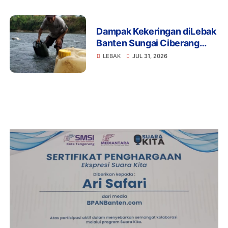
dan Do'a Kebangsaan Ke
Jakarta
Dampak Kekeringan diLebak
Banten Sungai Ciberang
Jadi Solusi Pemerintah
LEBAK
JUL 31, 2026
Harus Bantu