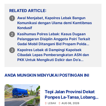
RELATED ARTICLE
Awal Menjabat, Kapolres Lebak Bangun
Komunikasi dengan Ulama demi Kamtibmas
Kondusif
Kasihumas Polres Lebak: Kasus Dugaan
Pelanggaran Disiplin Anggota Polri Terkait
Gadai Mobil Ditangani Bid Propam Polda
Banten
Kapolres Lebak di Dampingi Kapolsek
Cibadak Lepas Pemberangkatan ASN dan
PKK Untuk Mengikuti Dzikir dan Do'a
Kebangsaan Ke Jakarta
ANDA MUNGKIN MENYUKAI POSTINGAN INI
Tepi Jalan Provinsi Dekat
Ponpes La-Tansa, Lobang
Pengambilan Air Ancam
LEBAK
AUG 06, 2026