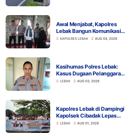
Keselamatan Pengguna
Jalan
Awal Menjabat, Kapolres
Lebak Bangun Komunikasi
dengan Ulama demi
KAPOLRES LEBAK
AUG 04, 2026
Kamtibmas Kondusif
Kasihumas Polres Lebak:
Kasus Dugaan Pelanggaran
Disiplin Anggota Polri
LEBAK
AUG 03, 2026
Terkait Gadai Mobil
Ditangani Bid Propam Polda
Banten
Kapolres Lebak di Dampingi
Kapolsek Cibadak Lepas
Pemberangkatan ASN dan
LEBAK
AUG 01, 2026
PKK Untuk Mengikuti Dzikir